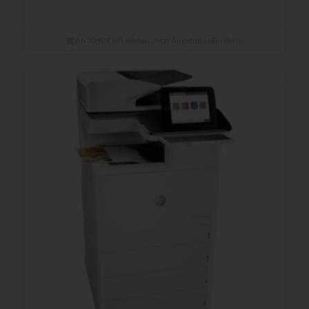
Ab 30,90 € mtl. mieten. Jetzt Angebot anfordern!