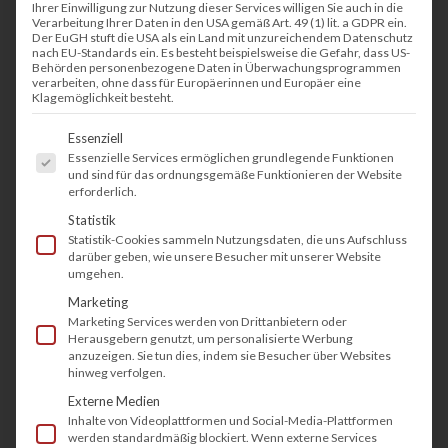
Ihrer Einwilligung zur Nutzung dieser Services willigen Sie auch in die
Verarbeitung Ihrer Daten in den USA gemäß Art. 49 (1) lit. a GDPR ein.
Der EuGH stuft die USA als ein Land mit unzureichendem Datenschutz
nach EU-Standards ein. Es besteht beispielsweise die Gefahr, dass US-
Behörden personenbezogene Daten in Überwachungsprogrammen
verarbeiten, ohne dass für Europäerinnen und Europäer eine
Klagemöglichkeit besteht.
Es folgt eine Liste der Service-Gruppen, fü
Essenziell
Essenzielle Services ermöglichen grundlegende Funktionen
und sind für das ordnungsgemäße Funktionieren der Website
erforderlich.
Statistik
Statistik-Cookies sammeln Nutzungsdaten, die uns Aufschluss
darüber geben, wie unsere Besucher mit unserer Website
umgehen.
Marketing
Marketing Services werden von Drittanbietern oder
Herausgebern genutzt, um personalisierte Werbung
anzuzeigen. Sie tun dies, indem sie Besucher über Websites
hinweg verfolgen.
Externe Medien
Inhalte von Videoplattformen und Social-Media-Plattformen
werden standardmäßig blockiert. Wenn externe Services