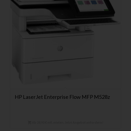
HP LaserJet Enterprise Flow MFP M528z
Ab 28,90 € mtl. mieten. Jetzt Angebot anfordern!