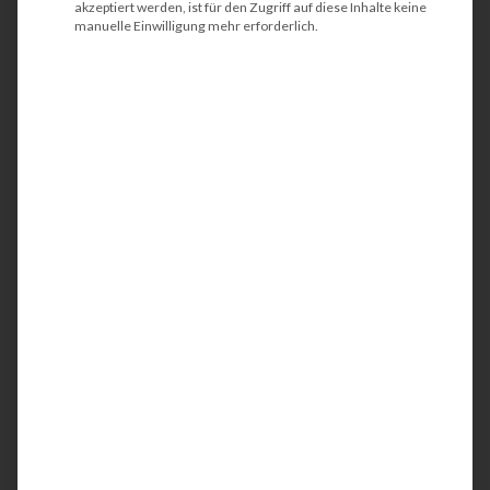
akzeptiert werden, ist für den Zugriff auf diese Inhalte keine
manuelle Einwilligung mehr erforderlich.
HP PageWide Managed
Color Flow-MFP
E58650z
Der HP PageWide Managed Color Flow-MFP
E58650z ist ein kompakter und
energieeffizienter Multifunktionsdrucker
(MFP). Idealerweise wird das Farbgerät in
Teams oder in kleinen Arbeitsgruppen
eingesetzt. Mit der integrierten