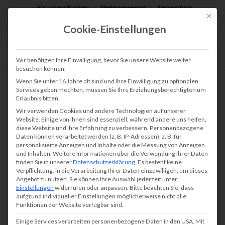
Für unsere Kunden:
Fleetmanagement
Fernwartung
Mit die
Assist AR
Cookie-Einstellungen
Wir benötigen Ihre Einwilligung, bevor Sie unsere Website weiter
besuchen können.
Wenn Sie unter 16 Jahre alt sind und Ihre Einwilligung zu optionalen
Services geben möchten, müssen Sie Ihre Erziehungsberechtigten um
Erlaubnis bitten.
Wir verwenden Cookies und andere Technologien auf unserer
Website. Einige von ihnen sind essenziell, während andere uns helfen,
diese Website und Ihre Erfahrung zu verbessern.
Personenbezogene
Daten können verarbeitet werden (z. B. IP-Adressen), z. B. für
personalisierte Anzeigen und Inhalte oder die Messung von Anzeigen
und Inhalten.
Weitere Informationen über die Verwendung Ihrer Daten
finden Sie in unserer
Datenschutzerklärung
.
Es besteht keine
Verpflichtung, in die Verarbeitung Ihrer Daten einzuwilligen, um dieses
Angebot zu nutzen.
Sie können Ihre Auswahl jederzeit unter
Einstellungen
widerrufen oder anpassen.
Bitte beachten Sie, dass
aufgrund individueller Einstellungen möglicherweise nicht alle
Funktionen der Website verfügbar sind.
Einige Services verarbeiten personenbezogene Daten in den USA. Mit