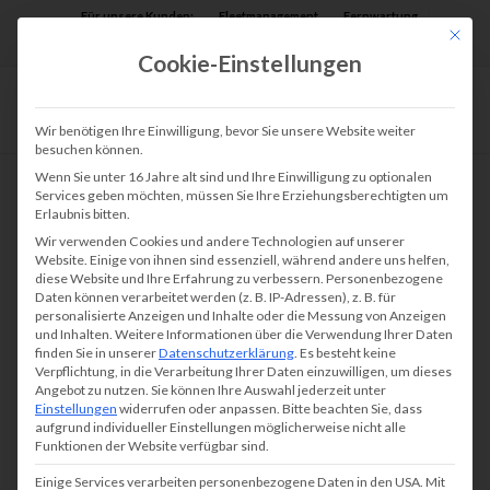
Für unsere Kunden:
Fleetmanagement
Fernwartung
Mit die
Assist AR
Cookie-Einstellungen
Wir benötigen Ihre Einwilligung, bevor Sie unsere Website weiter
besuchen können.
Wenn Sie unter 16 Jahre alt sind und Ihre Einwilligung zu optionalen
Services geben möchten, müssen Sie Ihre Erziehungsberechtigten um
Erlaubnis bitten.
Wir verwenden Cookies und andere Technologien auf unserer
Website. Einige von ihnen sind essenziell, während andere uns helfen,
diese Website und Ihre Erfahrung zu verbessern.
Personenbezogene
Daten können verarbeitet werden (z. B. IP-Adressen), z. B. für
personalisierte Anzeigen und Inhalte oder die Messung von Anzeigen
und Inhalten.
Weitere Informationen über die Verwendung Ihrer Daten
finden Sie in unserer
Datenschutzerklärung
.
Es besteht keine
Verpflichtung, in die Verarbeitung Ihrer Daten einzuwilligen, um dieses
Angebot zu nutzen.
Sie können Ihre Auswahl jederzeit unter
Einstellungen
widerrufen oder anpassen.
Bitte beachten Sie, dass
aufgrund individueller Einstellungen möglicherweise nicht alle
Funktionen der Website verfügbar sind.
Einige Services verarbeiten personenbezogene Daten in den USA. Mit