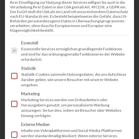
Ihrer Einwilligung zur Nutzung dieser Services willigen Sie auch in die
Verarbeitung Ihrer Daten in den USA gemäß Art. 49 (1) lit. a GDPR ein.
Der EuGH stuft die USA als ein Land mit unzureichendem Datenschutz
nach EU-Standards ein. Es besteht beispielsweise die Gefahr, dass US-
Behörden personenbezogene Daten in Überwachungsprogrammen
verarbeiten, ohne dass für Europäerinnen und Europäer eine
Klagemöglichkeit besteht.
Es folgt eine Liste der Service-Gruppen, fü
Essenziell
Essenzielle Services ermöglichen grundlegende Funktionen
und sind für das ordnungsgemäße Funktionieren der Website
erforderlich.
Statistik
Statistik-Cookies sammeln Nutzungsdaten, die uns Aufschluss
darüber geben, wie unsere Besucher mit unserer Website
umgehen.
Marketing
Marketing Services werden von Drittanbietern oder
Herausgebern genutzt, um personalisierte Werbung
anzuzeigen. Sie tun dies, indem sie Besucher über Websites
hinweg verfolgen.
Externe Medien
Inhalte von Videoplattformen und Social-Media-Plattformen
werden standardmäßig blockiert. Wenn externe Services