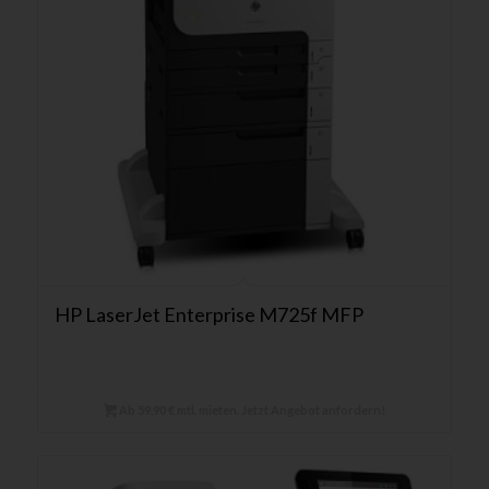
HP LaserJet Enterprise M725f MFP
Ab 59,90 € mtl. mieten. Jetzt Angebot anfordern!