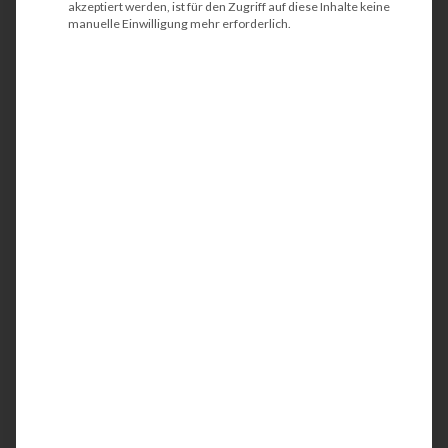
akzeptiert werden, ist für den Zugriff auf diese Inhalte keine
manuelle Einwilligung mehr erforderlich.
HP PageWide Managed
Color MFP E58650dn
Der HP PageWide Managed Color MFP
E58650dn ist ein kompakter und
energieeffizienter Multifunktionsdrucker
(MFP). Idealerweise wird das Farbgerät in
Teams oder in kleinen Arbeitsgruppen
eingesetzt. Mit der integrierten
Netzwerkschnittstelle werden Ihre