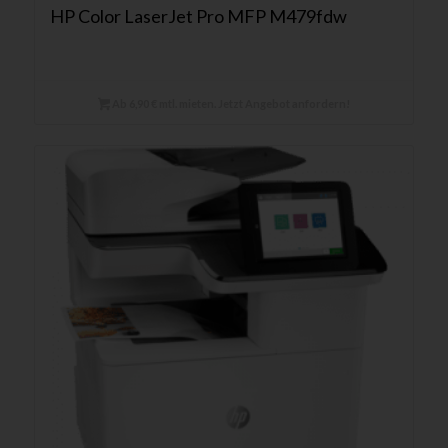
HP Color LaserJet Pro MFP M479fdw
Ab 6,90 € mtl. mieten. Jetzt Angebot anfordern!