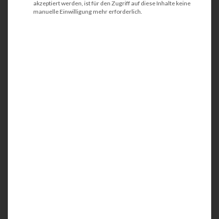
akzeptiert werden, ist für den Zugriff auf diese Inhalte keine
manuelle Einwilligung mehr erforderlich.
HP PageWide Enterprise
Color Flow MFP 586z
Der HP PageWide Enterprise Color Flow MFP
586z ist ein kompakter und energieeffizienter
Multifunktionsdrucker (MFP). Idealerweise wird
das Farbgerät in Teams oder in kleinen
Arbeitsgruppen eingesetzt. Mit der integrierten
Netzwerkschnittstelle werden Ihre
Geschäftsunterlagen bis DIN A4 in