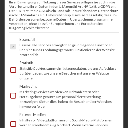
Ihrer Einwilligung zur Nutzung dieser Services willigen Sie auch in die
Verarbeitung Ihrer Daten in den USA gemäß Art. 49 (1) lit. a GDPR ein.
Der EuGH stuft die USA als ein Land mit unzureichendem Datenschutz
nach EU-Standards ein. Es besteht beispielsweise die Gefahr, dass US-
Behörden personenbezogene Daten in Überwachungsprogrammen
verarbeiten, ohne dass für Europäerinnen und Europäer eine
Klagemöglichkeit besteht.
Es folgt eine Liste der Service-Gruppen, fü
Essenziell
Essenzielle Services ermöglichen grundlegende Funktionen
und sind für das ordnungsgemäße Funktionieren der Website
erforderlich.
Statistik
Statistik-Cookies sammeln Nutzungsdaten, die uns Aufschluss
darüber geben, wie unsere Besucher mit unserer Website
umgehen.
Marketing
Marketing Services werden von Drittanbietern oder
Herausgebern genutzt, um personalisierte Werbung
anzuzeigen. Sie tun dies, indem sie Besucher über Websites
hinweg verfolgen.
Externe Medien
Inhalte von Videoplattformen und Social-Media-Plattformen
werden standardmäßig blockiert. Wenn externe Services