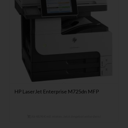
HP LaserJet Enterprise M725dn MFP
Ab 48,90 € mtl. mieten. Jetzt Angebot anfordern!