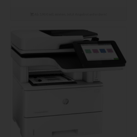
Ab 5,90 € mtl. mieten. Jetzt Angebot anfordern!