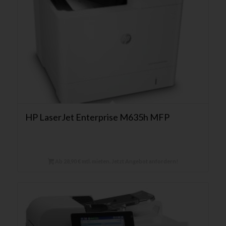
HP LaserJet Enterprise M635h MFP
Ab 28,90 € mtl. mieten. Jetzt Angebot anfordern!