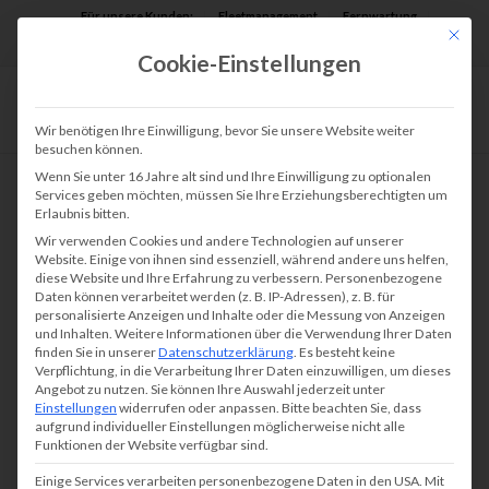
Für unsere Kunden:
Fleetmanagement
Fernwartung
Mit die
Assist AR
Cookie-Einstellungen
Wir benötigen Ihre Einwilligung, bevor Sie unsere Website weiter
besuchen können.
Wenn Sie unter 16 Jahre alt sind und Ihre Einwilligung zu optionalen
Services geben möchten, müssen Sie Ihre Erziehungsberechtigten um
Erlaubnis bitten.
Wir verwenden Cookies und andere Technologien auf unserer
Website. Einige von ihnen sind essenziell, während andere uns helfen,
diese Website und Ihre Erfahrung zu verbessern.
Personenbezogene
Daten können verarbeitet werden (z. B. IP-Adressen), z. B. für
personalisierte Anzeigen und Inhalte oder die Messung von Anzeigen
und Inhalten.
Weitere Informationen über die Verwendung Ihrer Daten
finden Sie in unserer
Datenschutzerklärung
.
Es besteht keine
Verpflichtung, in die Verarbeitung Ihrer Daten einzuwilligen, um dieses
Angebot zu nutzen.
Sie können Ihre Auswahl jederzeit unter
Einstellungen
widerrufen oder anpassen.
Bitte beachten Sie, dass
aufgrund individueller Einstellungen möglicherweise nicht alle
Funktionen der Website verfügbar sind.
Einige Services verarbeiten personenbezogene Daten in den USA. Mit