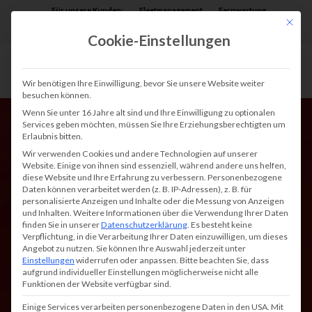
Für unsere Kunden:
Fleetmanagement
Fernwartung
Mit die
Assist AR
Cookie-Einstellungen
Wir benötigen Ihre Einwilligung, bevor Sie unsere Website weiter
besuchen können.
Wenn Sie unter 16 Jahre alt sind und Ihre Einwilligung zu optionalen
Services geben möchten, müssen Sie Ihre Erziehungsberechtigten um
Erlaubnis bitten.
Wir verwenden Cookies und andere Technologien auf unserer
Website. Einige von ihnen sind essenziell, während andere uns helfen,
diese Website und Ihre Erfahrung zu verbessern.
Personenbezogene
Daten können verarbeitet werden (z. B. IP-Adressen), z. B. für
Ausgelaufene Tinte
personalisierte Anzeigen und Inhalte oder die Messung von Anzeigen
und Inhalten.
Weitere Informationen über die Verwendung Ihrer Daten
oder ausgelaufener
finden Sie in unserer
Datenschutzerklärung
.
Es besteht keine
Verpflichtung, in die Verarbeitung Ihrer Daten einzuwilligen, um dieses
Toner – Ursachen
Angebot zu nutzen.
Sie können Ihre Auswahl jederzeit unter
Einstellungen
widerrufen oder anpassen.
Bitte beachten Sie, dass
Folgen und Lösungen
aufgrund individueller Einstellungen möglicherweise nicht alle
Funktionen der Website verfügbar sind.
Einige Services verarbeiten personenbezogene Daten in den USA. Mit