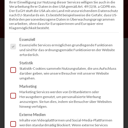
Ihrer Einwilligung zur Nutzung dieser Services willigen Sie auch in die
Verarbeitung Ihrer Daten in den USA gemäß Art. 49 (1) lit. a GDPR ein.
Der EuGH stuft die USA als ein Land mit unzureichendem Datenschutz
nach EU-Standards ein. Es besteht beispielsweise die Gefahr, dass US-
Behörden personenbezogene Daten in Überwachungsprogrammen
verarbeiten, ohne dass für Europäerinnen und Europäer eine
Klagemöglichkeit besteht.
Es folgt eine Liste der Service-Gruppen, fü
Essenziell
Essenzielle Services ermöglichen grundlegende Funktionen
und sind für das ordnungsgemäße Funktionieren der Website
erforderlich.
Wenn aus dem Drucker plötzlich flüssige Farbe
Statistik
austritt, sprechen Fachleute von ausgelaufener
Statistik-Cookies sammeln Nutzungsdaten, die uns Aufschluss
darüber geben, wie unsere Besucher mit unserer Website
Tinte. Dieses Problem kann jeden treffen. Ob im
umgehen.
Büro oder zu Hause. Eine ausgelaufene Tinte im
Marketing
Marketing Services werden von Drittanbietern oder
Drucker ist nicht nur unschön, sondern kann
Herausgebern genutzt, um personalisierte Werbung
auch mechanische und elektronische Schäden
anzuzeigen. Sie tun dies, indem sie Besucher über Websites
hinweg verfolgen.
verursachen. Auch bei einem ausgelaufenen
Externe Medien
Toner entstehen ähnliche Schwierigkeiten. In
Inhalte von Videoplattformen und Social-Media-Plattformen
werden standardmäßig blockiert. Wenn externe Services
diesem Beitrag erfahren Sie Schritt für Schritt,