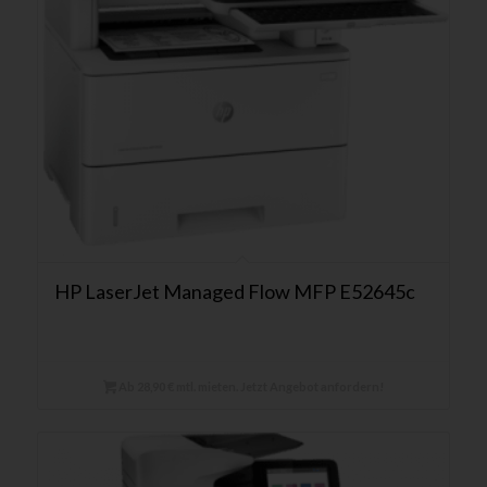
HP LaserJet Managed Flow MFP E52645c
Ab 28,90 € mtl. mieten. Jetzt Angebot anfordern!