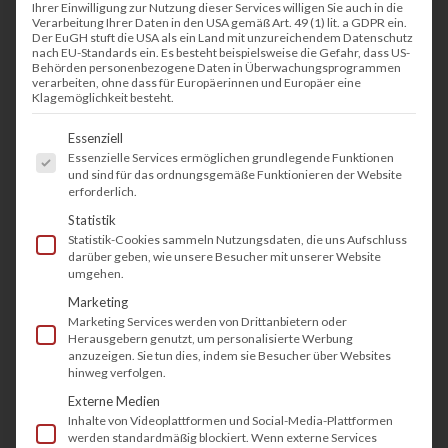
Ihrer Einwilligung zur Nutzung dieser Services willigen Sie auch in die
Verarbeitung Ihrer Daten in den USA gemäß Art. 49 (1) lit. a GDPR ein.
Der EuGH stuft die USA als ein Land mit unzureichendem Datenschutz
nach EU-Standards ein. Es besteht beispielsweise die Gefahr, dass US-
Behörden personenbezogene Daten in Überwachungsprogrammen
verarbeiten, ohne dass für Europäerinnen und Europäer eine
Klagemöglichkeit besteht.
Es folgt eine Liste der Service-Gruppen, fü
Essenziell
Essenzielle Services ermöglichen grundlegende Funktionen
und sind für das ordnungsgemäße Funktionieren der Website
erforderlich.
Statistik
Statistik-Cookies sammeln Nutzungsdaten, die uns Aufschluss
darüber geben, wie unsere Besucher mit unserer Website
umgehen.
Marketing
Marketing Services werden von Drittanbietern oder
Herausgebern genutzt, um personalisierte Werbung
anzuzeigen. Sie tun dies, indem sie Besucher über Websites
hinweg verfolgen.
Externe Medien
Inhalte von Videoplattformen und Social-Media-Plattformen
werden standardmäßig blockiert. Wenn externe Services