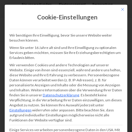
Für unsere Kunden:
Fleetmanagement
Fernwartung
Mit die
Assist AR
Cookie-Einstellungen
Wir benötigen Ihre Einwilligung, bevor Sie unsere Website weiter
besuchen können.
Wenn Sie unter 16 Jahre alt sind und Ihre Einwilligung zu optionalen
Services geben möchten, müssen Sie Ihre Erziehungsberechtigten um
Erlaubnis bitten.
Wir verwenden Cookies und andere Technologien auf unserer
Website. Einige von ihnen sind essenziell, während andere uns helfen,
diese Website und Ihre Erfahrung zu verbessern.
Personenbezogene
Daten können verarbeitet werden (z. B. IP-Adressen), z. B. für
personalisierte Anzeigen und Inhalte oder die Messung von Anzeigen
und Inhalten.
Weitere Informationen über die Verwendung Ihrer Daten
finden Sie in unserer
Datenschutzerklärung
.
Es besteht keine
Verpflichtung, in die Verarbeitung Ihrer Daten einzuwilligen, um dieses
Angebot zu nutzen.
Sie können Ihre Auswahl jederzeit unter
Einstellungen
widerrufen oder anpassen.
Bitte beachten Sie, dass
aufgrund individueller Einstellungen möglicherweise nicht alle
Funktionen der Website verfügbar sind.
Einige Services verarbeiten personenbezogene Daten in den USA. Mit