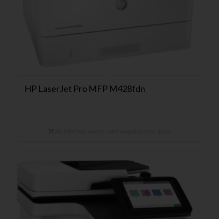
HP LaserJet Pro MFP M428fdn
Ab 5,90 € mtl. mieten. Jetzt Angebot anfordern!