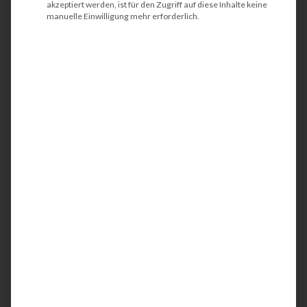
akzeptiert werden, ist für den Zugriff auf diese Inhalte keine
manuelle Einwilligung mehr erforderlich.
HP Color LaserJet Pro
MFP M479fdw
Der HP Color LaserJet Pro MFP M479fdw ist ein
kompakter und energieeffizienter
Multifunktionsdrucker (MFP). Idealerweise wird
das Farbgerät am Arbeitsplatz bzw. am
Schreibtisch oder in kleinen Teams eingesetzt.
Mit der integrierten Netzwerk- und einer
Wireless-Schnittstelle werden Ihre