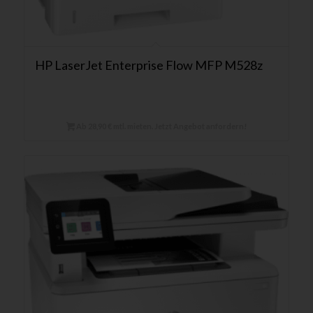
HP LaserJet Enterprise Flow MFP M528z
Ab 28,90 € mtl. mieten. Jetzt Angebot anfordern!