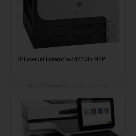
HP LaserJet Enterprise M725dn MFP
Ab 48,90 € mtl. mieten. Jetzt Angebot anfordern!