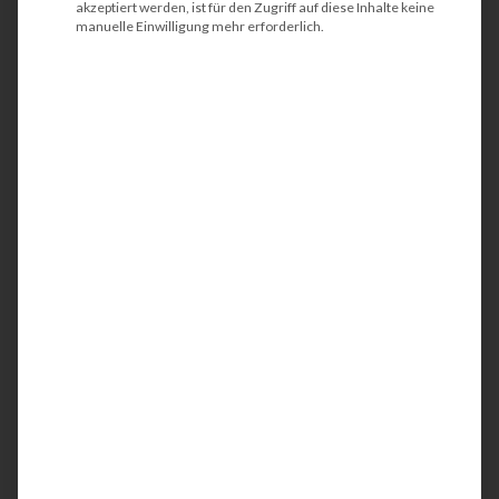
akzeptiert werden, ist für den Zugriff auf diese Inhalte keine
manuelle Einwilligung mehr erforderlich.
HP Color LaserJet
Enterprise MFP M681dh
Der HP Color LaserJet Enterprise MFP M681dh
ist ein kompakter und energieeffizienter
Multifunktionsdrucker (MFP). Idealerweise wird
der Farb-Drucker in großen Arbeitsgruppen
oder in Abteilungen eingesetzt. Mit der
integrierten Netzwerkschnittstelle werden Ihre
Geschäftsunterlagen bis DIN A4 in
professioneller Qualität einseitig (simplex) oder
alternativ auch papiersparend beidseitig (duplex)
gedruckt. Die aktuellen Sicherheitsfeatures
stärken die
IT-Security
bzw. bieten einen