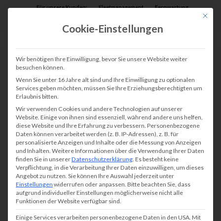
Für unsere Kunden:
Fleetmanagement
Fernwartung
Mit die
Assist AR
Cookie-Einstellungen
Wir benötigen Ihre Einwilligung, bevor Sie unsere Website weiter
besuchen können.
Wenn Sie unter 16 Jahre alt sind und Ihre Einwilligung zu optionalen
Services geben möchten, müssen Sie Ihre Erziehungsberechtigten um
Erlaubnis bitten.
Wir verwenden Cookies und andere Technologien auf unserer
Website. Einige von ihnen sind essenziell, während andere uns helfen,
diese Website und Ihre Erfahrung zu verbessern.
Personenbezogene
Daten können verarbeitet werden (z. B. IP-Adressen), z. B. für
personalisierte Anzeigen und Inhalte oder die Messung von Anzeigen
und Inhalten.
Weitere Informationen über die Verwendung Ihrer Daten
finden Sie in unserer
Datenschutzerklärung
.
Es besteht keine
Verpflichtung, in die Verarbeitung Ihrer Daten einzuwilligen, um dieses
Angebot zu nutzen.
Sie können Ihre Auswahl jederzeit unter
Einstellungen
widerrufen oder anpassen.
Bitte beachten Sie, dass
aufgrund individueller Einstellungen möglicherweise nicht alle
Funktionen der Website verfügbar sind.
Einige Services verarbeiten personenbezogene Daten in den USA. Mit