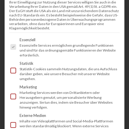
Ihrer Einwilligung zur Nutzung dieser Services willigen Sie auch in die
Verarbeitung Ihrer Daten in den USA gemäß Art. 49 (1) lit. a GDPR ein.
Der EuGH stuft die USA als ein Land mit unzureichendem Datenschutz
nach EU-Standards ein. Es besteht beispielsweise die Gefahr, dass US-
Behörden personenbezogene Daten in Überwachungsprogrammen
verarbeiten, ohne dass für Europäerinnen und Europäer eine
Klagemöglichkeit besteht.
Es folgt eine Liste der Service-Gruppen, fü
Essenziell
Essenzielle Services ermöglichen grundlegende Funktionen
und sind für das ordnungsgemäße Funktionieren der Website
erforderlich.
Statistik
Statistik-Cookies sammeln Nutzungsdaten, die uns Aufschluss
darüber geben, wie unsere Besucher mit unserer Website
umgehen.
Marketing
Marketing Services werden von Drittanbietern oder
Herausgebern genutzt, um personalisierte Werbung
anzuzeigen. Sie tun dies, indem sie Besucher über Websites
hinweg verfolgen.
Externe Medien
Inhalte von Videoplattformen und Social-Media-Plattformen
werden standardmäßig blockiert. Wenn externe Services