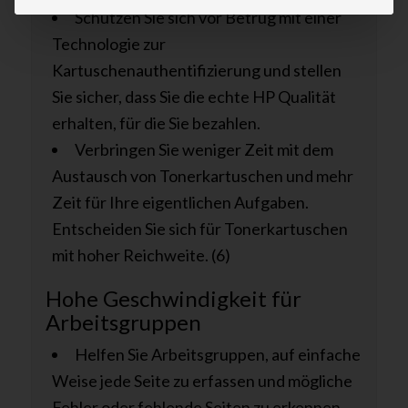
Schützen Sie sich vor Betrug mit einer
Technologie zur
Kartuschenauthentifizierung und stellen
Sie sicher, dass Sie die echte HP Qualität
erhalten, für die Sie bezahlen.
Verbringen Sie weniger Zeit mit dem
Austausch von Tonerkartuschen und mehr
Zeit für Ihre eigentlichen Aufgaben.
Entscheiden Sie sich für Tonerkartuschen
mit hoher Reichweite. (6)
Hohe Geschwindigkeit für
Arbeitsgruppen
Helfen Sie Arbeitsgruppen, auf einfache
Weise jede Seite zu erfassen und mögliche
Fehler oder fehlende Seiten zu erkennen –