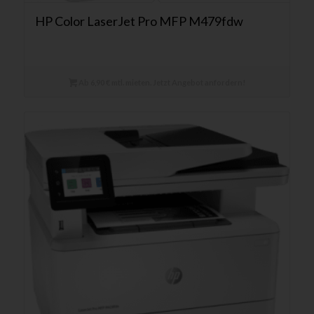
HP Color LaserJet Pro MFP M479fdw
Ab 6,90 € mtl. mieten. Jetzt Angebot anfordern!