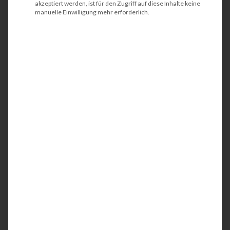
akzeptiert werden, ist für den Zugriff auf diese Inhalte keine
manuelle Einwilligung mehr erforderlich.
HP Color LaserJet
Managed Flow MFP
E77830z
Der HP Color LaserJet Managed Flow MFP
E77830z ist ein kompakter und
energieeffizienter
DIN A3 Kopierer
/
Multifunktionsdrucker (MFP). Idealerweise wird
der Farbdrucker in Teams oder in kleinen
Arbeitsgruppen eingesetzt. Mit der integrierten