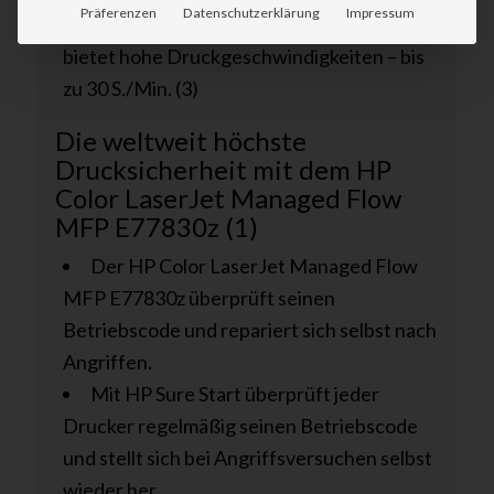
Präferenzen
Datenschutzerklärung
Impressum
LaserJet ist schnell betriebsbereit und
bietet hohe Druckgeschwindigkeiten – bis
zu 30 S./Min. (3)
Die weltweit höchste
Drucksicherheit mit dem HP
Color LaserJet Managed Flow
MFP E77830z (1)
Der HP Color LaserJet Managed Flow
MFP E77830z überprüft seinen
Betriebscode und repariert sich selbst nach
Angriffen.
Mit HP Sure Start überprüft jeder
Drucker regelmäßig seinen Betriebscode
und stellt sich bei Angriffsversuchen selbst
wieder her.