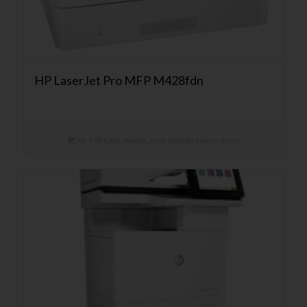
HP LaserJet Pro MFP M428fdn
Ab 5,90 € mtl. mieten. Jetzt Angebot anfordern!