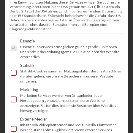
Ihrer Einwilligung zur Nutzung dieser Services willigen Sie auch in die
Verarbeitung Ihrer Daten in den USA gemäß Art. 49 (1) lit. a GDPR ein.
Der EuGH stuft die USA als ein Land mit unzureichendem Datenschutz
nach EU-Standards ein. Es besteht beispielsweise die Gefahr, dass US-
Behörden personenbezogene Daten in Überwachungsprogrammen
verarbeiten, ohne dass für Europäerinnen und Europäer eine
Klagemöglichkeit besteht.
Es folgt eine Liste der Service-Gruppen, fü
Essenziell
Essenzielle Services ermöglichen grundlegende Funktionen
und sind für das ordnungsgemäße Funktionieren der Website
erforderlich.
Statistik
Statistik-Cookies sammeln Nutzungsdaten, die uns Aufschluss
darüber geben, wie unsere Besucher mit unserer Website
umgehen.
Marketing
Marketing Services werden von Drittanbietern oder
Herausgebern genutzt, um personalisierte Werbung
anzuzeigen. Sie tun dies, indem sie Besucher über Websites
hinweg verfolgen.
Externe Medien
Inhalte von Videoplattformen und Social-Media-Plattformen
werden standardmäßig blockiert. Wenn externe Services