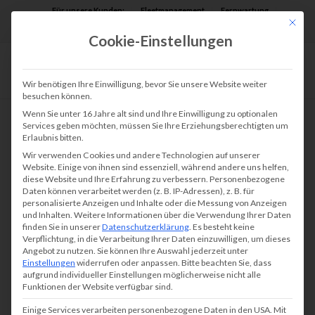
Für unsere Kunden:
Fleetmanagement
Fernwartung
Mit die
Assist AR
Cookie-Einstellungen
Wir benötigen Ihre Einwilligung, bevor Sie unsere Website weiter
besuchen können.
Wenn Sie unter 16 Jahre alt sind und Ihre Einwilligung zu optionalen
Services geben möchten, müssen Sie Ihre Erziehungsberechtigten um
Erlaubnis bitten.
Wir verwenden Cookies und andere Technologien auf unserer
Website. Einige von ihnen sind essenziell, während andere uns helfen,
diese Website und Ihre Erfahrung zu verbessern.
Personenbezogene
Daten können verarbeitet werden (z. B. IP-Adressen), z. B. für
personalisierte Anzeigen und Inhalte oder die Messung von Anzeigen
und Inhalten.
Weitere Informationen über die Verwendung Ihrer Daten
finden Sie in unserer
Datenschutzerklärung
.
Es besteht keine
Verpflichtung, in die Verarbeitung Ihrer Daten einzuwilligen, um dieses
Angebot zu nutzen.
Sie können Ihre Auswahl jederzeit unter
Einstellungen
widerrufen oder anpassen.
Bitte beachten Sie, dass
aufgrund individueller Einstellungen möglicherweise nicht alle
Funktionen der Website verfügbar sind.
Einige Services verarbeiten personenbezogene Daten in den USA. Mit