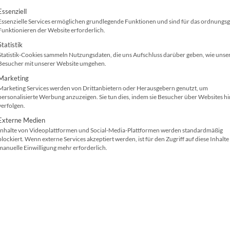
Sicherheitsfeatures stärken die
IT-Security
bzw. b
olgt eine Liste der Service-Gruppen, für die ei
Essenziell
Schutz vor Hackerangriffen bzw. Hackern.
Essenzielle Services ermöglichen grundlegende Funktionen und sind für das ordnung
Funktionieren der Website erforderlich.
Statistik
DIN A3
Papierkapazit
Statistik-Cookies sammeln Nutzungsdaten, die uns Aufschluss darüber geben, wie unse
Technologie: Tinte
Duplexdruck
Besucher mit unserer Website umgehen.
(PageWide)
MultiFunktion
Marketing
Marketing Services werden von Drittanbietern oder Herausgebern genutzt, um
40 (Farbe) / 40 (SW)
Scanner: Vorl
personalisierte Werbung anzuzeigen. Sie tun dies, indem sie Besucher über Websites h
verfolgen.
Seiten/Min.
Externe Medien
Hi-Speed USB, Gigabit-LAN
Inhalte von Videoplattformen und Social-Media-Plattformen werden standardmäßig
Papierzuführungen
blockiert. Wenn externe Services akzeptiert werden, ist für den Zugriff auf diese Inhalte
manuelle Einwilligung mehr erforderlich.
(Standard): 2
1200 x 1200 dpi, 2400 x 1200
dpi
Kaum ein IT-Equipment ist so betreuungsintensiv 
Nutzen Sie die Vorteile und
mieten / leasen
Sie de