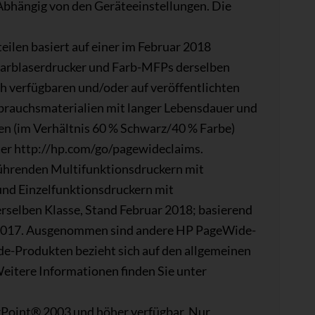
 Abhängig von den Geräteeinstellungen. Die
eilen basiert auf einer im Februar 2018
arblaserdrucker und Farb-MFPs derselben
ch verfügbaren und/oder auf veröffentlichten
brauchsmaterialien mit langer Lebensdauer und
en (im Verhältnis 60 % Schwarz/40 % Farbe)
ter http://hp.com/go/pagewideclaims.
ührenden Multifunktionsdruckern mit
und Einzelfunktionsdruckern mit
erselben Klasse, Stand Februar 2018; basierend
 2017. Ausgenommen sind andere HP PageWide-
e-Produkten bezieht sich auf den allgemeinen
eitere Informationen finden Sie unter
rPoint® 2003 und höher verfügbar. Nur