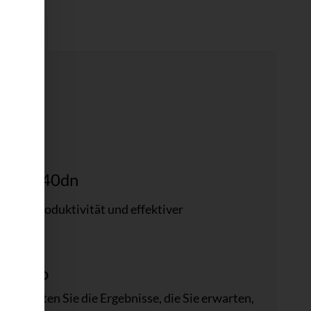
enblatt
 P77940dn
hoher Produktivität und effektiver
es Büro
t. Erhalten Sie die Ergebnisse, die Sie erwarten,