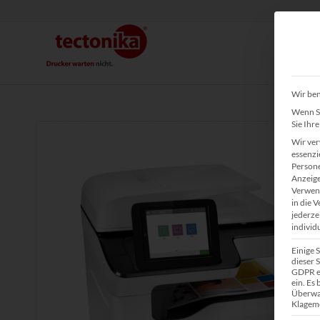
Wir ben
Wenn Si
Sie Ihr
Wir ver
essenzi
Persone
Anzeige
Verwend
in die 
jederze
individ
Einige 
dieser S
GDPR ei
ein. Es
Überwa
Klagemö