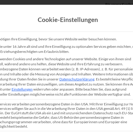
Für unsere Kunden
Cookie-Einstellungen
Produkte
Unsere Lösungen
Service
Shop
ötigen Ihre Einwilligung, bevor Sie unsere Website weiter besuchen können.
e unter 16 Jahre alt sind und Ihre Einwilligung zu optionalen Services geben möchten
e Erziehungsberechtigten um Erlaubnis bitten.
HP PageWide Managed C
wenden Cookies und andere Technologien auf unserer Website. Einige von ihnen sind
ell, während andere uns helfen, diese Website und Ihre Erfahrung zu verbessern.
nbezogene Daten können verarbeitet werden (z. B. IP-Adressen), z. B. für personalisie
Der HP PageWide Managed Color MFP P77940dn i
n und Inhalte oder die Messung von Anzeigen und Inhalten.
Weitere Informationen üb
ung Ihrer Daten finden Sie in unserer
Datenschutzerklärung
.
Es besteht keine Verpfli
energieeffizienter
DIN A3 Kopierer
/ Multifunkti
Verarbeitung Ihrer Daten einzuwilligen, um dieses Angebot zu nutzen.
Sie können Ihre 
it unter
Einstellungen
widerrufen oder anpassen.
Bitte beachten Sie, dass aufgrund
Idealerweise wird der Farbdrucker in Teams oder i
ueller Einstellungen möglicherweise nicht alle Funktionen der Website verfügbar sind.
Arbeitsgruppen eingesetzt. Mit der integrierten 
Services verarbeiten personenbezogene Daten in den USA. Mit Ihrer Einwilligung zur 
werden Ihre Geschäftsunterlagen bis zum DIN A3 
ervices willigen Sie auch in die Verarbeitung Ihrer Daten in den USA gemäß Art. 49 (1) lit
n. Der EuGH stuft die USA als ein Land mit unzureichendem Datenschutz nach EU-St
professioneller Qualität einseitig (simplex) oder a
 besteht beispielsweise die Gefahr, dass US-Behörden personenbezogene Daten in
chungsprogrammen verarbeiten, ohne dass für Europäerinnen und Europäer eine
papiersparend beidseitig (duplex) gedruckt. Die a
glichkeit besteht.