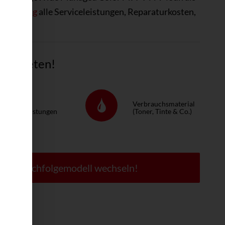
S-Lösung
alle Serviceleistungen, Reparaturkosten,
tig mieten!
ervice &
Verbrauchsmaterial
eparaturleistungen
(Toner, Tinte & Co.)
 zum Nachfolgemodell wechseln!