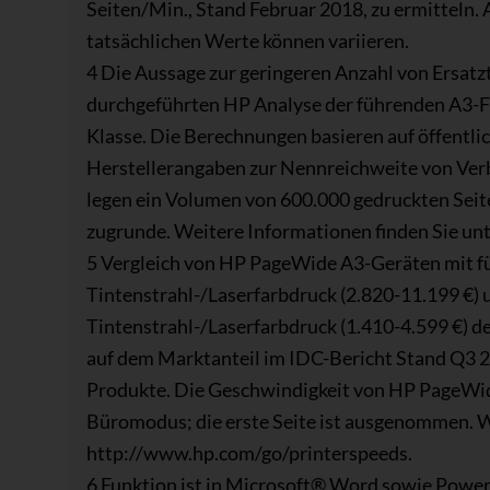
Seiten/Min., Stand Februar 2018, zu ermitteln.
tatsächlichen Werte können variieren.
4 Die Aussage zur geringeren Anzahl von Ersatzt
durchgeführten HP Analyse der führenden A3-F
Klasse. Die Berechnungen basieren auf öffentli
Herstellerangaben zur Nennreichweite von Ver
legen ein Volumen von 600.000 gedruckten Seit
zugrunde. Weitere Informationen finden Sie un
5 Vergleich von HP PageWide A3-Geräten mit f
Tintenstrahl-/Laserfarbdruck (2.820-11.199 €) 
Tintenstrahl-/Laserfarbdruck (1.410-4.599 €) d
auf dem Marktanteil im IDC-Bericht Stand Q3
Produkte. Die Geschwindigkeit von HP PageWid
Büromodus; die erste Seite ist ausgenommen. W
http://www.hp.com/go/printerspeeds.
6 Funktion ist in Microsoft® Word sowie Powe