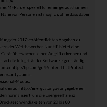
mm. (8)
es MFPs, der speziell für einen geräuscharmen
r Nähe von Personen ist möglich, ohne dass dabei
üfung der 2017 veröffentlichten Angaben zu
kern der Wettbewerber. Nur HP bietet eine
s Gerät überwachen, einen Angriff erkennen und
art die Integrität der Software eigenständig
e unter http://hp.com/go/PrintersThatProtect.
ersecurityclaims.
fessional-Modus.
uf den auf http://energystar.gov angegebenen
en normalisiert, um die Energieeffizienz
Druckgeschwindigkeiten von 20 bis 80