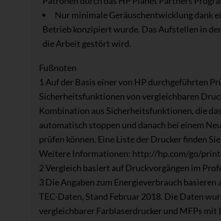
Patronen durch das HP Planet Partners Progra
Nur minimale Geräuschentwicklung dank ein
Betrieb konzipiert wurde. Das Aufstellen in de
die Arbeit gestört wird.
Fußnoten
1 Auf der Basis einer von HP durchgeführten Pr
Sicherheitsfunktionen von vergleichbaren Druc
Kombination aus Sicherheitsfunktionen, die da
automatisch stoppen und danach bei einem Neust
prüfen können. Eine Liste der Drucker finden Si
Weitere Informationen: http://hp.com/go/print
2 Vergleich basiert auf Druckvorgängen im Pro
3 Die Angaben zum Energieverbrauch basieren a
TEC-Daten, Stand Februar 2018. Die Daten wurd
vergleichbarer Farblaserdrucker und MFPs mit 