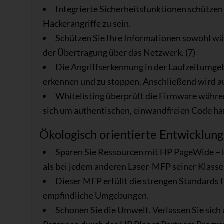
Integrierte Sicherheitsfunktionen schützen I
Hackerangriffe zu sein.
Schützen Sie Ihre Informationen sowohl wä
der Übertragung über das Netzwerk. (7)
Die Angriffserkennung in der Laufzeitumge
erkennen und zu stoppen. Anschließend wird a
Whitelisting überprüft die Firmware währen
sich um authentischen, einwandfreien Code hand
Ökologisch orientierte Entwicklung
Sparen Sie Ressourcen mit HP PageWide – k
als bei jedem anderen Laser-MFP seiner Klasse.
Dieser MFP erfüllt die strengen Standards 
empfindliche Umgebungen.
Schonen Sie die Umwelt. Verlassen Sie sich 