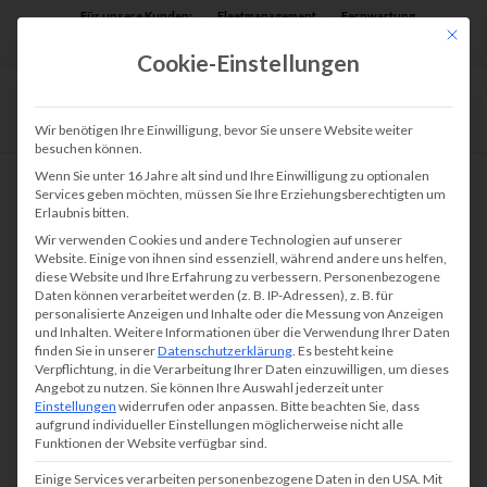
Für unsere Kunden:
Fleetmanagement
Fernwartung
Mit die
Assist AR
Cookie-Einstellungen
Wir benötigen Ihre Einwilligung, bevor Sie unsere Website weiter
besuchen können.
Wenn Sie unter 16 Jahre alt sind und Ihre Einwilligung zu optionalen
Services geben möchten, müssen Sie Ihre Erziehungsberechtigten um
Erlaubnis bitten.
Wir verwenden Cookies und andere Technologien auf unserer
Website. Einige von ihnen sind essenziell, während andere uns helfen,
diese Website und Ihre Erfahrung zu verbessern.
Personenbezogene
Daten können verarbeitet werden (z. B. IP-Adressen), z. B. für
personalisierte Anzeigen und Inhalte oder die Messung von Anzeigen
und Inhalten.
Weitere Informationen über die Verwendung Ihrer Daten
finden Sie in unserer
Datenschutzerklärung
.
Es besteht keine
Verpflichtung, in die Verarbeitung Ihrer Daten einzuwilligen, um dieses
Angebot zu nutzen.
Sie können Ihre Auswahl jederzeit unter
Einstellungen
widerrufen oder anpassen.
Bitte beachten Sie, dass
aufgrund individueller Einstellungen möglicherweise nicht alle
Funktionen der Website verfügbar sind.
Einige Services verarbeiten personenbezogene Daten in den USA. Mit