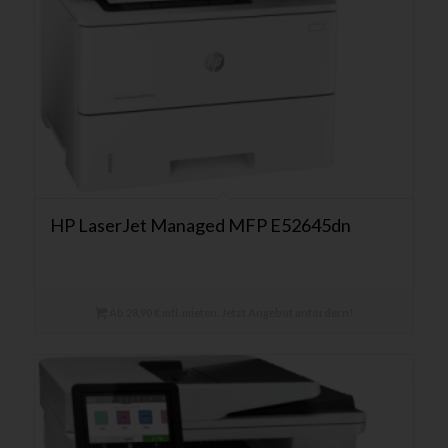
HP LaserJet Managed MFP E52645dn
Ab 28,90 € mtl. mieten. Jetzt Angebot anfordern!