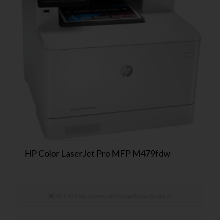
HP Color LaserJet Pro MFP M479fdw
Ab 6,90 € mtl. mieten. Jetzt Angebot anfordern!