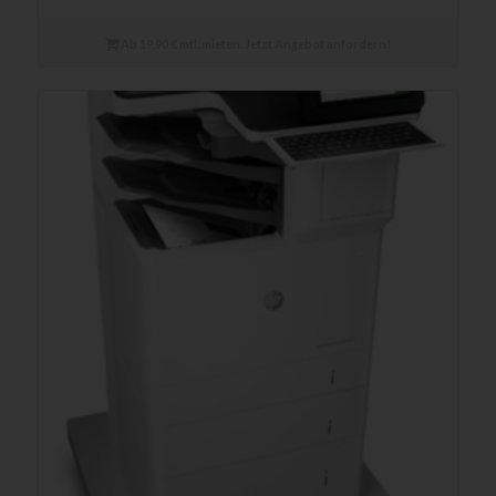
Ab 19,90 € mtl. mieten. Jetzt Angebot anfordern!