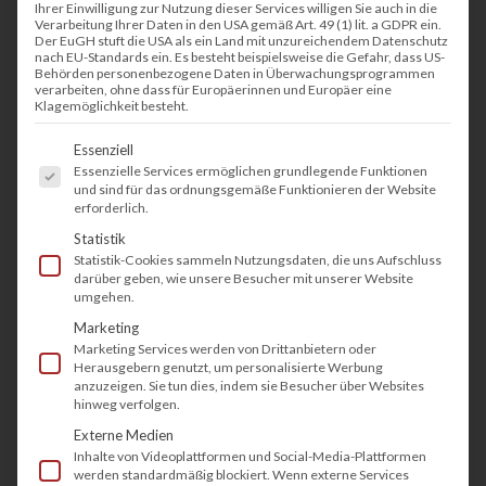
Ihrer Einwilligung zur Nutzung dieser Services willigen Sie auch in die
Verarbeitung Ihrer Daten in den USA gemäß Art. 49 (1) lit. a GDPR ein.
Der EuGH stuft die USA als ein Land mit unzureichendem Datenschutz
nach EU-Standards ein. Es besteht beispielsweise die Gefahr, dass US-
Behörden personenbezogene Daten in Überwachungsprogrammen
verarbeiten, ohne dass für Europäerinnen und Europäer eine
Klagemöglichkeit besteht.
Es folgt eine Liste der Service-Gruppen, fü
Essenziell
Essenzielle Services ermöglichen grundlegende Funktionen
und sind für das ordnungsgemäße Funktionieren der Website
erforderlich.
Statistik
Statistik-Cookies sammeln Nutzungsdaten, die uns Aufschluss
darüber geben, wie unsere Besucher mit unserer Website
umgehen.
Marketing
Marketing Services werden von Drittanbietern oder
Herausgebern genutzt, um personalisierte Werbung
anzuzeigen. Sie tun dies, indem sie Besucher über Websites
hinweg verfolgen.
Externe Medien
Inhalte von Videoplattformen und Social-Media-Plattformen
werden standardmäßig blockiert. Wenn externe Services