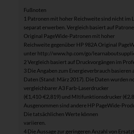
Fußnoten
1 Patronen mit hoher Reichweite sind nicht im 
separat erwerben. Vergleich basiert auf Patro
Original PageWide-Patronen mit hoher
Reichweite gegenüber HP 982A Original PageWi
unter http://www.hp.com/go/learnaboutsuppli
2 Vergleich basiert auf Druckvorgängen im Pro
3 Die Angaben zum Energieverbrauch basieren a
Daten (Stand: März 2017). Die Daten wurden nor
vergleichbarer A3 Farb-Laserdrucker
(€1,410-€2,819) und Mltifunktionsdrucker (€2,8
Ausgenommen sind andere HP PageWide-Produkt
Die tatsächlichen Werte können
variieren.
4 Die Aussage zur geringeren Anzahl von Ersatzt