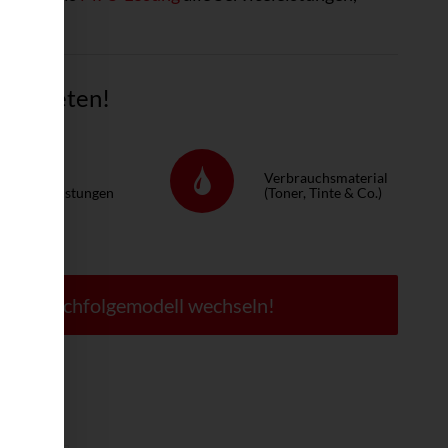
n Tinte.
tig mieten!
ervice &
Verbrauchsmaterial
eparaturleistungen
(Toner, Tinte & Co.)
 zum Nachfolgemodell wechseln!