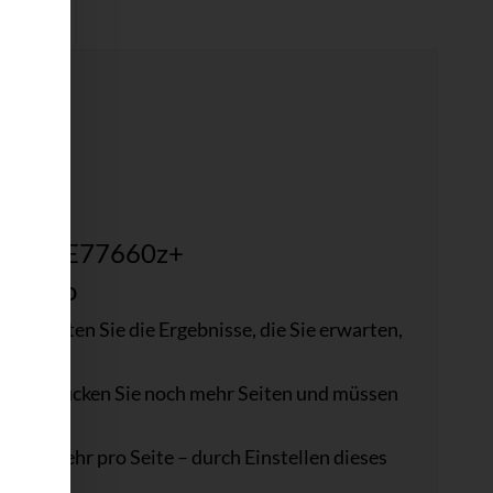
enblatt
w MFP E77660z+
es Büro
t. Erhalten Sie die Ergebnisse, die Sie erwarten,
eite drucken Sie noch mehr Seiten und müssen
 noch mehr pro Seite – durch Einstellen dieses