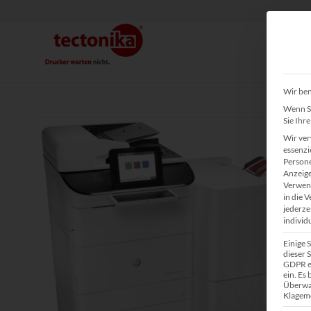
Wir ben
Wenn Si
Sie Ihr
Wir ver
essenzi
Persone
Anzeige
Verwend
in die 
jederze
individ
Einige 
dieser S
GDPR ei
ein. Es
Überwa
Klagemö