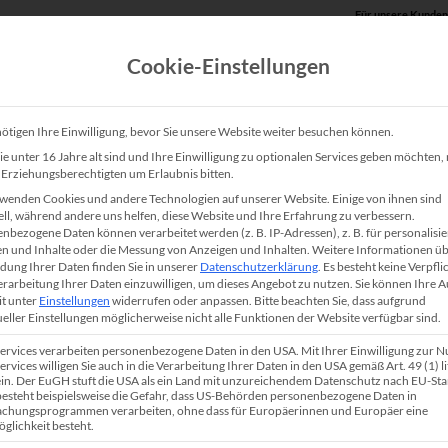
Für unsere Kunden
Cookie-Einstellungen
Produkte
Unsere Lösungen
Service
Shop
ötigen Ihre Einwilligung, bevor Sie unsere Website weiter besuchen können.
e unter 16 Jahre alt sind und Ihre Einwilligung zu optionalen Services geben möchten
e Erziehungsberechtigten um Erlaubnis bitten.
HP PageWide Managed C
wenden Cookies und andere Technologien auf unserer Website. Einige von ihnen sind
ell, während andere uns helfen, diese Website und Ihre Erfahrung zu verbessern.
nbezogene Daten können verarbeitet werden (z. B. IP-Adressen), z. B. für personalisie
Der HP PageWide Managed Color Flow MFP E7766
n und Inhalte oder die Messung von Anzeigen und Inhalten.
Weitere Informationen üb
ung Ihrer Daten finden Sie in unserer
Datenschutzerklärung
.
Es besteht keine Verpfli
und energieeffizienter
DIN A3 Kopierer
/ Multifu
Verarbeitung Ihrer Daten einzuwilligen, um dieses Angebot zu nutzen.
Sie können Ihre 
it unter
Einstellungen
widerrufen oder anpassen.
Bitte beachten Sie, dass aufgrund
Idealerweise wird der Farbdrucker in großen Arbe
ueller Einstellungen möglicherweise nicht alle Funktionen der Website verfügbar sind.
Abteilungen eingesetzt. Mit der integrierten Net
Services verarbeiten personenbezogene Daten in den USA. Mit Ihrer Einwilligung zur 
werden Ihre Geschäftsunterlagen bis zum DIN A3
ervices willigen Sie auch in die Verarbeitung Ihrer Daten in den USA gemäß Art. 49 (1) lit
n. Der EuGH stuft die USA als ein Land mit unzureichendem Datenschutz nach EU-St
professioneller Qualität einseitig (simplex) oder a
 besteht beispielsweise die Gefahr, dass US-Behörden personenbezogene Daten in
chungsprogrammen verarbeiten, ohne dass für Europäerinnen und Europäer eine
papiersparend beidseitig (duplex) gedruckt. Die a
glichkeit besteht.