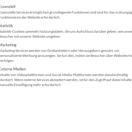
Sicherheitsfeatures stärken die
IT-Security
bzw. b
olgt eine Liste der Service-Gruppen, für die ei
Essenziell
Schutz vor Hackerangriffen bzw. Hackern.
Essenzielle Services ermöglichen grundlegende Funktionen und sind für das ordnung
Funktionieren der Website erforderlich.
Statistik
DIN A3
1200 x 1200 d
Statistik-Cookies sammeln Nutzungsdaten, die uns Aufschluss darüber geben, wie unse
Technologie: Tinte
dpi
Besucher mit unserer Website umgehen.
(PageWide)
Papierkapazit
Marketing
Marketing Services werden von Drittanbietern oder Herausgebern genutzt, um
60 (Farbe) / 60 (SW)
5.5 GB, 320 G
personalisierte Werbung anzuzeigen. Sie tun dies, indem sie Besucher über Websites h
verfolgen.
Seiten/Min.
Scanner: Vorl
Externe Medien
Hi-Speed USB, Bluetooth,
Duplexdruck
Inhalte von Videoplattformen und Social-Media-Plattformen werden standardmäßig
Gigabit-LAN
MultiFunktion
blockiert. Wenn externe Services akzeptiert werden, ist für den Zugriff auf diese Inhalte
manuelle Einwilligung mehr erforderlich.
Papierzuführungen
(Standard): 4
Kaum ein IT-Equipment ist so betreuungsintensiv 
Nutzen Sie die Vorteile und
mieten / leasen
Sie d
E77660z+ als Rundum-sorglos-Paket. Das Paket u