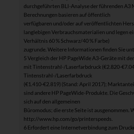
durchgeführten BLI-Analyse der führenden A3 M
Berechnungen basieren auf öffentlich
verfügbaren und/oder auf veröffentlichten Her
langlebigen Verbrauchsmaterialien und legen e
Verhältnis 60 % Schwarz/40 % Farbe)
zugrunde. Weitere Informationen finden Sie u
5 Vergleich der HP PageWide A3-Geräte mit dem
mit Tintenstrahl-/Laserfarbdruck (€2.820-€7.04
Tintenstrahl-/Laserfarbdruck
(€1.410-€2.819) (Stand: April 2017); Marktant
sind andere HP PageWide-Produkte. Die Gesch
sich auf den allgemeinen
Büromodus; die erste Seite ist ausgenommen. W
http://www.hp.com/go/printerspeeds.
6 Erfordert eine Internetverbindung zum Drucker.