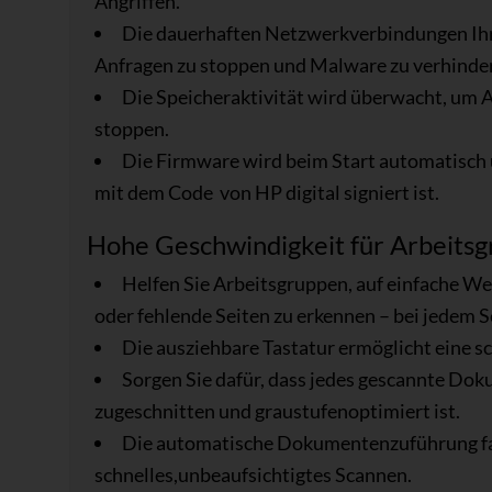
Angriffen.
Die dauerhaften Netzwerkverbindungen Ihr
Anfragen zu stoppen und Malware zu verhinde
Die Speicheraktivität wird überwacht, um A
stoppen.
Die Firmware wird beim Start automatisch ü
mit dem Code von HP digital signiert ist.
Hohe Geschwindigkeit für Arbeits
Helfen Sie Arbeitsgruppen, auf einfache Wei
oder fehlende Seiten zu erkennen – bei jedem S
Die ausziehbare Tastatur ermöglicht eine s
Sorgen Sie dafür, dass jedes gescannte Do
zugeschnitten und graustufenoptimiert ist.
Die automatische Dokumentenzuführung fass
schnelles,unbeaufsichtigtes Scannen.