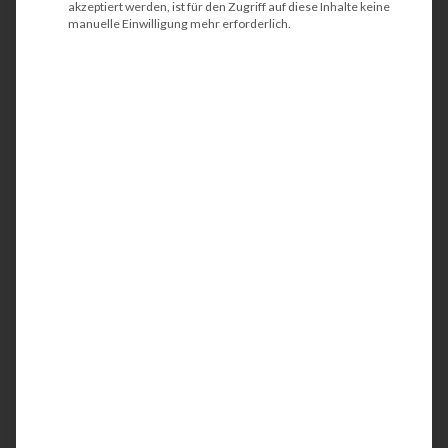
akzeptiert werden, ist für den Zugriff auf diese Inhalte keine
manuelle Einwilligung mehr erforderlich.
HP PageWide Managed
Color Flow MFP
E77660zs
Der HP PageWide Managed Color Flow MFP
E77660zs ist ein kompakter und
energieeffizienter
DIN A3 Kopierer
/
Multifunktionsdrucker (MFP). Idealerweise wird
der Farbdrucker in großen Arbeitsgruppen oder
in Abteilungen eingesetzt. Mit der integrierten