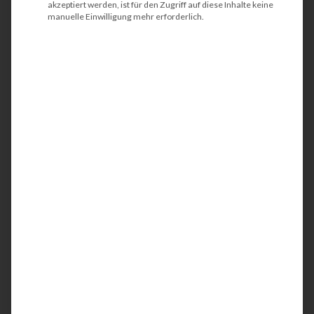
akzeptiert werden, ist für den Zugriff auf diese Inhalte keine
manuelle Einwilligung mehr erforderlich.
HP PageWide Managed
Color MFP E77660dn
Der HP PageWide Managed MFP Color
E77660dn ist ein kompakter und
energieeffizienter
DIN A3 Kopierer
/
Multifunktionsdrucker (MFP). Idealerweise wird
der Farbdrucker in großen Arbeitsgruppen oder
in Abteilungen eingesetzt. Mit der integrierten
Netzwerkschnittstelle werden Ihre
Geschäftsunterlagen bis zum DIN A3 Format in
professioneller Qualität einseitig (simplex) oder