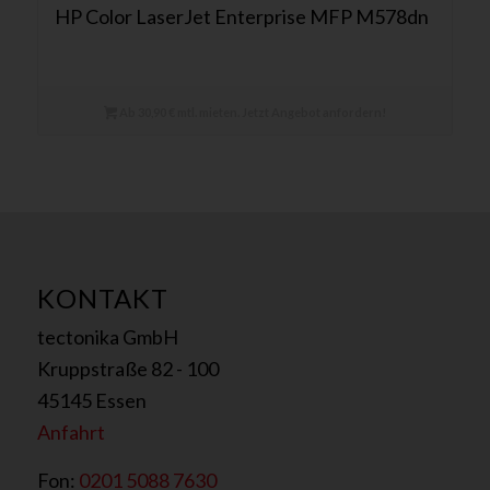
HP Color LaserJet Enterprise MFP M578dn
Ab 30,90 € mtl. mieten. Jetzt Angebot anfordern!
KONTAKT
tectonika GmbH
Kruppstraße 82 - 100
45145 Essen
Anfahrt
Fon:
0201 5088 7630