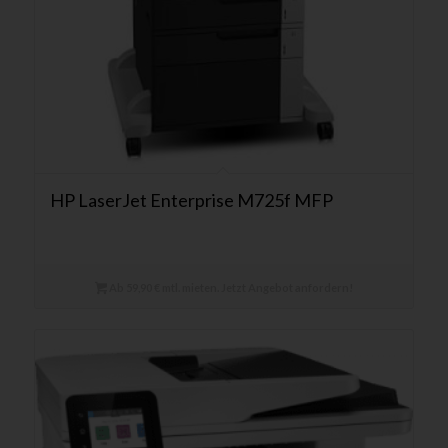
HP LaserJet Enterprise M725f MFP
Ab 59,90 € mtl. mieten. Jetzt Angebot anfordern!