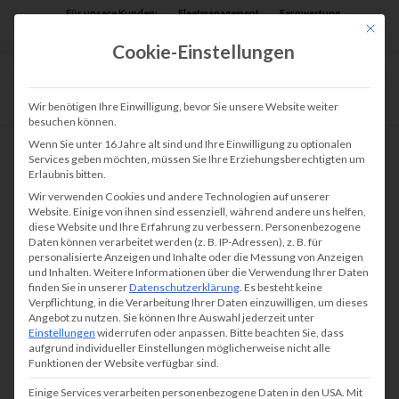
Für unsere Kunden:
Fleetmanagement
Fernwartung
Mit die
Assist AR
Cookie-Einstellungen
Wir benötigen Ihre Einwilligung, bevor Sie unsere Website weiter
besuchen können.
Wenn Sie unter 16 Jahre alt sind und Ihre Einwilligung zu optionalen
Services geben möchten, müssen Sie Ihre Erziehungsberechtigten um
Erlaubnis bitten.
Wir verwenden Cookies und andere Technologien auf unserer
Website. Einige von ihnen sind essenziell, während andere uns helfen,
diese Website und Ihre Erfahrung zu verbessern.
Personenbezogene
Daten können verarbeitet werden (z. B. IP-Adressen), z. B. für
personalisierte Anzeigen und Inhalte oder die Messung von Anzeigen
und Inhalten.
Weitere Informationen über die Verwendung Ihrer Daten
finden Sie in unserer
Datenschutzerklärung
.
Es besteht keine
Verpflichtung, in die Verarbeitung Ihrer Daten einzuwilligen, um dieses
Angebot zu nutzen.
Sie können Ihre Auswahl jederzeit unter
Einstellungen
widerrufen oder anpassen.
Bitte beachten Sie, dass
aufgrund individueller Einstellungen möglicherweise nicht alle
Funktionen der Website verfügbar sind.
Einige Services verarbeiten personenbezogene Daten in den USA. Mit