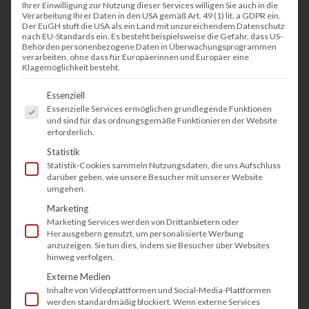
Ihrer Einwilligung zur Nutzung dieser Services willigen Sie auch in die
Verarbeitung Ihrer Daten in den USA gemäß Art. 49 (1) lit. a GDPR ein.
Der EuGH stuft die USA als ein Land mit unzureichendem Datenschutz
nach EU-Standards ein. Es besteht beispielsweise die Gefahr, dass US-
Behörden personenbezogene Daten in Überwachungsprogrammen
verarbeiten, ohne dass für Europäerinnen und Europäer eine
Klagemöglichkeit besteht.
Es folgt eine Liste der Service-Gruppen, fü
Essenziell
Essenzielle Services ermöglichen grundlegende Funktionen
und sind für das ordnungsgemäße Funktionieren der Website
erforderlich.
Statistik
Statistik-Cookies sammeln Nutzungsdaten, die uns Aufschluss
darüber geben, wie unsere Besucher mit unserer Website
umgehen.
Marketing
Marketing Services werden von Drittanbietern oder
Herausgebern genutzt, um personalisierte Werbung
anzuzeigen. Sie tun dies, indem sie Besucher über Websites
hinweg verfolgen.
Externe Medien
Inhalte von Videoplattformen und Social-Media-Plattformen
werden standardmäßig blockiert. Wenn externe Services