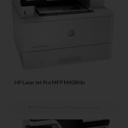
HP LaserJet Pro MFP M428fdn
Ab 5,90 € mtl. mieten. Jetzt Angebot anfordern!