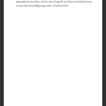
akzeptiert werden, ist für den Zugriff auf diese Inhalte keine
einsatzbereit sind.
Toner & Tinte
werden
manuelle Einwilligung mehr erforderlich.
komplett über tectonika bezogen, so dass die
hochwertigen Verbrauchsmaterialien
kostengünstig bereitgestellt werden können.
Druck- und Kopiersysteme
Technischer Support
Toner, Tinte & Co.
Brinkmann Dewert