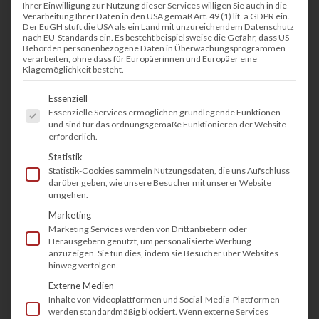
Ihrer Einwilligung zur Nutzung dieser Services willigen Sie auch in die
Verarbeitung Ihrer Daten in den USA gemäß Art. 49 (1) lit. a GDPR ein.
Der EuGH stuft die USA als ein Land mit unzureichendem Datenschutz
nach EU-Standards ein. Es besteht beispielsweise die Gefahr, dass US-
Brinkmann_Dewert ist eine traditionsreiche
Behörden personenbezogene Daten in Überwachungsprogrammen
verarbeiten, ohne dass für Europäerinnen und Europäer eine
Kanzlei in Essen und betreut sowohl
Klagemöglichkeit besteht.
Privatpersonen als auch Mandanten aus der
Es folgt eine Liste der Service-Gruppen, fü
Essenziell
Wirtschaft. Banken, Konzerne und
Essenzielle Services ermöglichen grundlegende Funktionen
und sind für das ordnungsgemäße Funktionieren der Website
mittelständische Unternehmen lassen sich von
erforderlich.
Brinkmann_Dewert im Zivil- und
Statistik
Statistik-Cookies sammeln Nutzungsdaten, die uns Aufschluss
Wirtschaftsrecht vertreten. Unter dem Dach
darüber geben, wie unsere Besucher mit unserer Website
der Kanzlei arbeitet zudem ein Notariat.
umgehen.
Marketing
Die Firma Brinkmann_Dewert verlässt sich seit
Marketing Services werden von Drittanbietern oder
Herausgebern genutzt, um personalisierte Werbung
über 15 Jahren auf tectonika, wenn es um
anzuzeigen. Sie tun dies, indem sie Besucher über Websites
Belange im Bereich der
Drucker und Kopierer
hinweg verfolgen.
geht. Der
technische Support
von tectonika
Externe Medien
Inhalte von Videoplattformen und Social-Media-Plattformen
sorgt dafür dass alle Systeme jederzeit
werden standardmäßig blockiert. Wenn externe Services