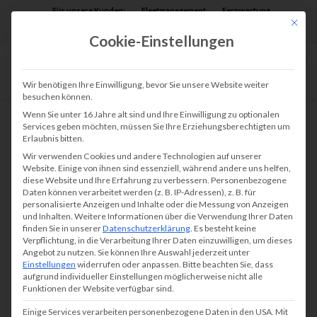
Für unsere Kunden:
Fleetmanagement
Fernwartung
Mit die
Assist AR
Cookie-Einstellungen
Wir benötigen Ihre Einwilligung, bevor Sie unsere Website weiter
besuchen können.
Wenn Sie unter 16 Jahre alt sind und Ihre Einwilligung zu optionalen
Services geben möchten, müssen Sie Ihre Erziehungsberechtigten um
Erlaubnis bitten.
BRINKMANN_DEWERT
Wir verwenden Cookies und andere Technologien auf unserer
Website. Einige von ihnen sind essenziell, während andere uns helfen,
diese Website und Ihre Erfahrung zu verbessern.
Personenbezogene
Daten können verarbeitet werden (z. B. IP-Adressen), z. B. für
personalisierte Anzeigen und Inhalte oder die Messung von Anzeigen
und Inhalten.
Weitere Informationen über die Verwendung Ihrer Daten
finden Sie in unserer
Datenschutzerklärung
.
Es besteht keine
Verpflichtung, in die Verarbeitung Ihrer Daten einzuwilligen, um dieses
Angebot zu nutzen.
Sie können Ihre Auswahl jederzeit unter
Einstellungen
widerrufen oder anpassen.
Bitte beachten Sie, dass
aufgrund individueller Einstellungen möglicherweise nicht alle
Funktionen der Website verfügbar sind.
Einige Services verarbeiten personenbezogene Daten in den USA. Mit