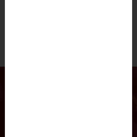
und senken Sie so gleichzeitig die Druckkosten.
Zum Beispiel reichen beim Steuerberater,
Anwalt, Behörde oder in der Logistik meistens
S/W- Dokumente aus.
Sie möchten stromsparend
Drucken?
Dann lassen Sie sich jetzt kostenlos von uns