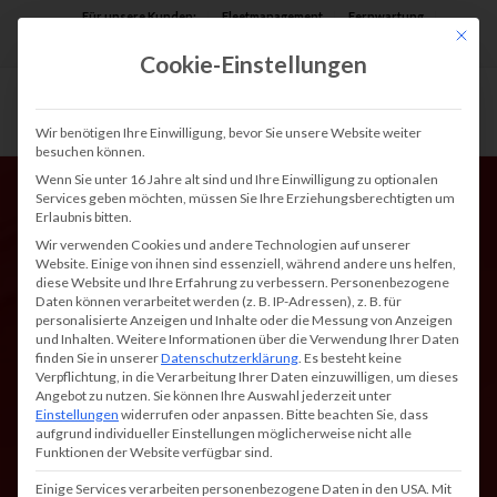
Für unsere Kunden:
Fleetmanagement
Fernwartung
Mit die
Assist AR
Cookie-Einstellungen
Wir benötigen Ihre Einwilligung, bevor Sie unsere Website weiter
besuchen können.
Wenn Sie unter 16 Jahre alt sind und Ihre Einwilligung zu optionalen
Services geben möchten, müssen Sie Ihre Erziehungsberechtigten um
Erlaubnis bitten.
Wir verwenden Cookies und andere Technologien auf unserer
Website. Einige von ihnen sind essenziell, während andere uns helfen,
diese Website und Ihre Erfahrung zu verbessern.
Personenbezogene
Daten können verarbeitet werden (z. B. IP-Adressen), z. B. für
Strom sparen beim
personalisierte Anzeigen und Inhalte oder die Messung von Anzeigen
und Inhalten.
Weitere Informationen über die Verwendung Ihrer Daten
Drucken:
finden Sie in unserer
Datenschutzerklärung
.
Es besteht keine
Verpflichtung, in die Verarbeitung Ihrer Daten einzuwilligen, um dieses
Energieverbrauch und
Angebot zu nutzen.
Sie können Ihre Auswahl jederzeit unter
Einstellungen
widerrufen oder anpassen.
Bitte beachten Sie, dass
Druckkosten senken
aufgrund individueller Einstellungen möglicherweise nicht alle
Funktionen der Website verfügbar sind.
Einige Services verarbeiten personenbezogene Daten in den USA. Mit