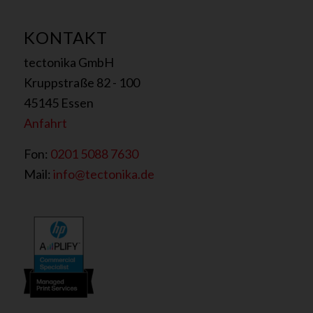
r
s
KONTAKT
t
ä
tectonika GmbH
n
d
Kruppstraße 82 - 100
n
45145 Essen
i
Anfahrt
s
Fon:
0201 5088 7630
Mail:
info@tectonika.de