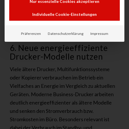
Neuanschaffung moderner Geräte zügig
Nur essenzielle Cookies akzeptieren
amortisiert
Individuelle Cookie-Einstellungen
Präferenzen
Datenschutzerklärung
Impressum
6. Neue energieeffiziente
Drucker-Modelle nutzen
Viele ältere Drucker, Multifunktionssysteme
oder Kopierer verbrauchen im Betrieb ein
Vielfaches an Energie im Vergleich zu aktuellen
Geräten. Moderne Business-Drucker arbeiten
deutlich energieeffizienter als ältere Modelle
und senken den Stromverbrauch bzw.
Stromkosten im Büro. Besonders relevant ist
dabei der Verbrauch im Standby- und