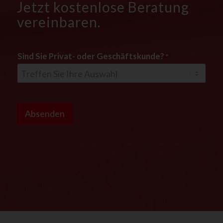
Jetzt kostenlose Beratung
vereinbaren.
Sind Sie Privat- oder Geschäftskunde?
*
*
D
Absenden
S
G
V
O
-
E
i
n
v
e