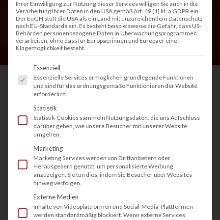
Ihrer Einwilligung zur Nutzung dieser Services willigen Sie auch in die
Verarbeitung Ihrer Daten in den USA gemäß Art. 49 (1) lit. a GDPR ein.
Der EuGH stuft die USA als ein Land mit unzureichendem Datenschutz
nach EU-Standards ein. Es besteht beispielsweise die Gefahr, dass US-
Behörden personenbezogene Daten in Überwachungsprogrammen
verarbeiten, ohne dass für Europäerinnen und Europäer eine
Klagemöglichkeit besteht.
Es folgt eine Liste der Service-Gruppen, fü
Essenziell
Essenzielle Services ermöglichen grundlegende Funktionen
und sind für das ordnungsgemäße Funktionieren der Website
erforderlich.
Wie lassen sich im Unternehmen Kosten durch
Statistik
energieeffizientes Drucken sparen? Die
Statistik-Cookies sammeln Nutzungsdaten, die uns Aufschluss
darüber geben, wie unsere Besucher mit unserer Website
Energiekosten steigen und gleichzeitig wachsen
umgehen.
die Nachhaltigkeitsanforderungen. Aktuell
Marketing
Marketing Services werden von Drittanbietern oder
betrachten viele Unternehmen ihre
Herausgebern genutzt, um personalisierte Werbung
Büroprozesse genauer. Denn gerade im
anzuzeigen. Sie tun dies, indem sie Besucher über Websites
hinweg verfolgen.
Büroalltag lässt sich mit einfachen Maßnahmen
Externe Medien
Energie sparen,
Druckkosten senken
und
Inhalte von Videoplattformen und Social-Media-Plattformen
werden standardmäßig blockiert. Wenn externe Services
gleichzeitig die Umwelt schonen. Von modernen