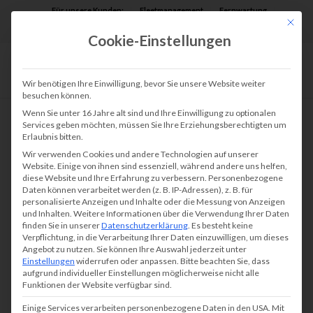
Für unsere Kunden:
Fleetmanagement
Fernwartung
Mit die
Assist AR
Cookie-Einstellungen
Wir benötigen Ihre Einwilligung, bevor Sie unsere Website weiter
besuchen können.
Wenn Sie unter 16 Jahre alt sind und Ihre Einwilligung zu optionalen
Services geben möchten, müssen Sie Ihre Erziehungsberechtigten um
Erlaubnis bitten.
Drucker, Kopierer,
Wir verwenden Cookies und andere Technologien auf unserer
Faxsysteme und Scanner für
Website. Einige von ihnen sind essenziell, während andere uns helfen,
diese Website und Ihre Erfahrung zu verbessern.
Personenbezogene
Hotels, Restaurants, Cafes
Daten können verarbeitet werden (z. B. IP-Adressen), z. B. für
und Gaststätten
personalisierte Anzeigen und Inhalte oder die Messung von Anzeigen
und Inhalten.
Weitere Informationen über die Verwendung Ihrer Daten
finden Sie in unserer
Datenschutzerklärung
.
Es besteht keine
Verpflichtung, in die Verarbeitung Ihrer Daten einzuwilligen, um dieses
Angebot zu nutzen.
Sie können Ihre Auswahl jederzeit unter
Im Alltag der Hotel- und Gaststättenbetreiber
Einstellungen
widerrufen oder anpassen.
Bitte beachten Sie, dass
aufgrund individueller Einstellungen möglicherweise nicht alle
stoßen wir auf immer neue Herausforderungen.
Funktionen der Website verfügbar sind.
Die meisten Unternehmer sind sehr abhängig
Einige Services verarbeiten personenbezogene Daten in den USA. Mit