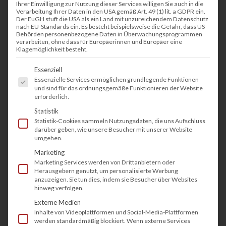
von einem funktionierendem System, bestehend
Ihrer Einwilligung zur Nutzung dieser Services willigen Sie auch in die
Verarbeitung Ihrer Daten in den USA gemäß Art. 49 (1) lit. a GDPR ein.
aus Drucker- und Kopiersystem, denn im
Der EuGH stuft die USA als ein Land mit unzureichendem Datenschutz
nach EU-Standards ein. Es besteht beispielsweise die Gefahr, dass US-
Tagesbetrieb sind z.B. Dokumente zum Check-In
Behörden personenbezogene Daten in Überwachungsprogrammen
verarbeiten, ohne dass für Europäerinnen und Europäer eine
/ Anmeldung, Belegungspläne, Ablaufpläne,
Klagemöglichkeit besteht.
Reinigungspläne, Speisekarten, Einladungen,
Es folgt eine Liste der Service-Gruppen, fü
Essenziell
Tischkarten, Bestellungen, Rechnungen etc.
Essenzielle Services ermöglichen grundlegende Funktionen
und sind für das ordnungsgemäße Funktionieren der Website
extrem wichtig.
erforderlich.
Statistik
Bei der Erstellung von Angeboten messen sich
Statistik-Cookies sammeln Nutzungsdaten, die uns Aufschluss
sich immer mit mehreren Mitbewerbern und
darüber geben, wie unsere Besucher mit unserer Website
umgehen.
dabei kann auch die Druckqualität ein
Marketing
Entscheidungsfaktor sein, weil dies ein
Marketing Services werden von Drittanbietern oder
Herausgebern genutzt, um personalisierte Werbung
professionelles Bild abgibt. Als Betreiber von
anzuzeigen. Sie tun dies, indem sie Besucher über Websites
Hotels oder Restaurants können Sie sich gerne
hinweg verfolgen.
von umfassend, individuell und kostenlos
Externe Medien
Inhalte von Videoplattformen und Social-Media-Plattformen
beraten lassen, damit wir Sie mit unserer
werden standardmäßig blockiert. Wenn externe Services