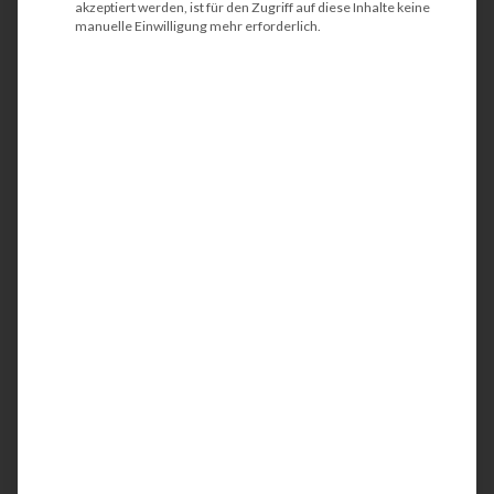
akzeptiert werden, ist für den Zugriff auf diese Inhalte keine
Expertise überzeugen können.
manuelle Einwilligung mehr erforderlich.
Unser Mehrwert für
Restaurants, Cafes und
Gaststätten