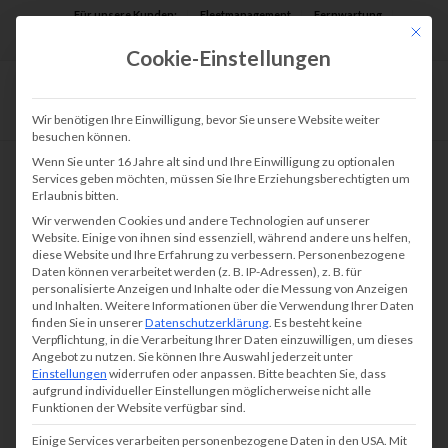
Für unsere Kunden:
Fleetmanagement
Fernwartung
Mit die
Assist AR
Cookie-Einstellungen
Wir benötigen Ihre Einwilligung, bevor Sie unsere Website weiter
besuchen können.
Wenn Sie unter 16 Jahre alt sind und Ihre Einwilligung zu optionalen
Services geben möchten, müssen Sie Ihre Erziehungsberechtigten um
Erlaubnis bitten.
Druckmanagement im
Wir verwenden Cookies und andere Technologien auf unserer
Gesundheitswesen:
Website. Einige von ihnen sind essenziell, während andere uns helfen,
diese Website und Ihre Erfahrung zu verbessern.
Personenbezogene
Effiziente und sichere
Daten können verarbeitet werden (z. B. IP-Adressen), z. B. für
Lösungen für eine
personalisierte Anzeigen und Inhalte oder die Messung von Anzeigen
und Inhalten.
Weitere Informationen über die Verwendung Ihrer Daten
datengeschützte und
finden Sie in unserer
Datenschutzerklärung
.
Es besteht keine
Verpflichtung, in die Verarbeitung Ihrer Daten einzuwilligen, um dieses
wirtschaftliche
Angebot zu nutzen.
Sie können Ihre Auswahl jederzeit unter
Einstellungen
widerrufen oder anpassen.
Bitte beachten Sie, dass
Dokumentenverarbeitung
aufgrund individueller Einstellungen möglicherweise nicht alle
Funktionen der Website verfügbar sind.
Einige Services verarbeiten personenbezogene Daten in den USA. Mit