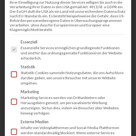
Im Gesundheitswesen fallen täglich viele
Ihrer Einwilligung zur Nutzung dieser Services willigen Sie auch in die
Verarbeitung Ihrer Daten in den USA gemäß Art. 49 (1) lit. a GDPR ein.
Dokumente an, die gedruckt, gescannt und
Der EuGH stuft die USA als ein Land mit unzureichendem Datenschutz
nach EU-Standards ein. Es besteht beispielsweise die Gefahr, dass US-
digital verwaltet werden müssen. Ärzte,
Behörden personenbezogene Daten in Überwachungsprogrammen
verarbeiten, ohne dass für Europäerinnen und Europäer eine
Pflegekräfte, Verwaltungsmitarbeiter und
Klagemöglichkeit besteht.
medizinische Fachangestellte verarbeiten
Es folgt eine Liste der Service-Gruppen, fü
Essenziell
Patientenakten, Rezepte und Diagnoseberichte.
Essenzielle Services ermöglichen grundlegende Funktionen
Ein maßgeschneidertes Druckmanagement für
und sind für das ordnungsgemäße Funktionieren der Website
erforderlich.
das Gesundheitswesen hilft dabei, Prozesse
Statistik
sicherer, effizienter und kostengünstiger zu
Statistik-Cookies sammeln Nutzungsdaten, die uns Aufschluss
darüber geben, wie unsere Besucher mit unserer Website
gestalten und die strengen gesetzlichen
umgehen.
Datenschutzbestimmungen zu erfüllen.
Marketing
Marketing Services werden von Drittanbietern oder
Herausgebern genutzt, um personalisierte Werbung
anzuzeigen. Sie tun dies, indem sie Besucher über Websites
hinweg verfolgen.
Externe Medien
Inhalte von Videoplattformen und Social-Media-Plattformen
werden standardmäßig blockiert. Wenn externe Services