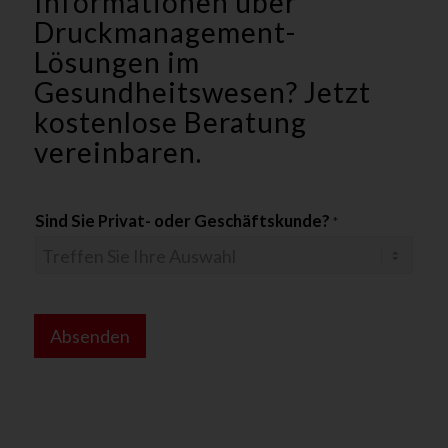
Informationen über
Druckmanagement-
Lösungen im
Gesundheitswesen? Jetzt
kostenlose Beratung
vereinbaren.
Sind Sie Privat- oder Geschäftskunde?
*
a
n
Absenden
*
N
a
m
e