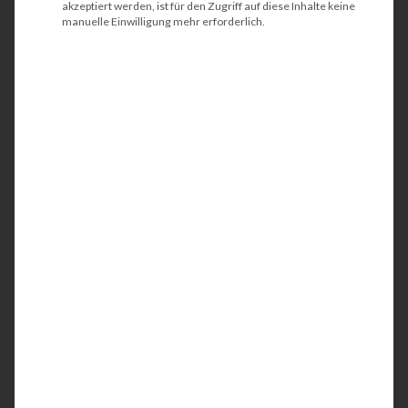
akzeptiert werden, ist für den Zugriff auf diese Inhalte keine
manuelle Einwilligung mehr erforderlich.
@canva - tectonika
Inhaltsverzeichnis
Relevanz des Druckmanagements für
Berufsgruppen im Gesundheitswesen
Authentifizierung und Sicherheit im
Druckmanagement für das Gesundheitswesen
Vorteile von Managed Print Services (MPS) im
Gesundheitswesen
Kostenanalyse und Einsparmöglichkeiten
Vor- und Nachteile eines Druckmanagements
im Gesundheitswesen
Fazit: Effizientes Druckmanagement als Vorteil
für das Gesundheitswesen