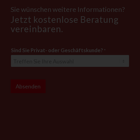
Sie wünschen weitere Informationen?
Jetzt kostenlose Beratung
vereinbaren.
Sind Sie Privat- oder Geschäftskunde?
*
D
S
Absenden
G
V
O
-
E
i
n
v