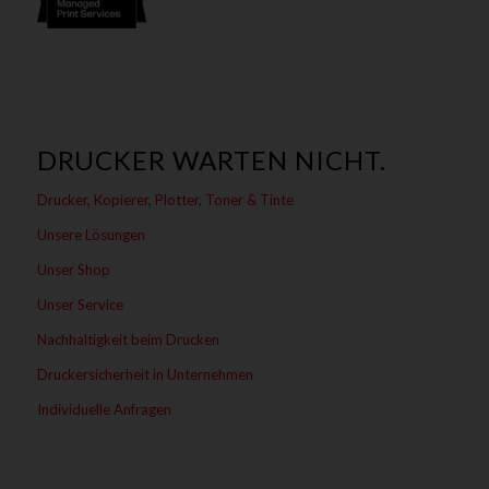
r
s
t
ä
n
d
n
DRUCKER WARTEN NICHT.
i
s
Drucker, Kopierer, Plotter, Toner & Tinte
Unsere Lösungen
Unser Shop
Unser Service
Nachhaltigkeit beim Drucken
Druckersicherheit in Unternehmen
Individuelle Anfragen