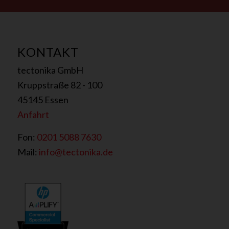
e
r
s
t
KONTAKT
ä
n
tectonika GmbH
d
n
Kruppstraße 82 - 100
i
45145 Essen
s
Anfahrt
D
S
Fon:
0201 5088 7630
G
V
Mail:
info@tectonika.de
O
-
E
i
n
v
e