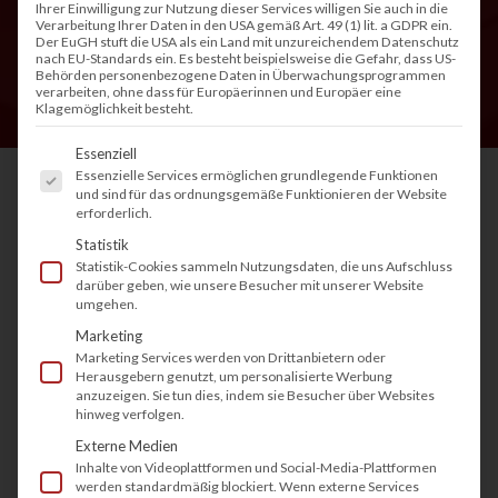
Ihrer Einwilligung zur Nutzung dieser Services willigen Sie auch in die
Verarbeitung Ihrer Daten in den USA gemäß Art. 49 (1) lit. a GDPR ein.
Der EuGH stuft die USA als ein Land mit unzureichendem Datenschutz
nach EU-Standards ein. Es besteht beispielsweise die Gefahr, dass US-
Behörden personenbezogene Daten in Überwachungsprogrammen
verarbeiten, ohne dass für Europäerinnen und Europäer eine
Klagemöglichkeit besteht.
Es folgt eine Liste der Service-Gruppen, fü
Essenziell
Essenzielle Services ermöglichen grundlegende Funktionen
und sind für das ordnungsgemäße Funktionieren der Website
erforderlich.
Die Firmware ist das unsichtbare
Statistik
Betriebssystem jedes Druckers und Kopierers.
Statistik-Cookies sammeln Nutzungsdaten, die uns Aufschluss
darüber geben, wie unsere Besucher mit unserer Website
Sie steuert zentrale Funktionen wie das
umgehen.
Startverhalten, die Kommunikation im Netzwerk,
Marketing
Marketing Services werden von Drittanbietern oder
das Scannen und den gesamten Druckprozess.
Herausgebern genutzt, um personalisierte Werbung
Geräte von Herstellern wie Brother, HP,
anzuzeigen. Sie tun dies, indem sie Besucher über Websites
hinweg verfolgen.
Lexmark, Kyocera, Ricoh, Konica oder Minolta
Externe Medien
sind ohne eine funktionierende Firmware nicht
Inhalte von Videoplattformen und Social-Media-Plattformen
werden standardmäßig blockiert. Wenn externe Services
betriebsfähig. Veraltete Firmware bleibt im