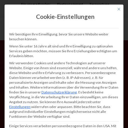
Für unsere Kunden:
Fleetmanagement
Fernwartung
Mit die
Assist AR
Cookie-Einstellungen
Wir benötigen Ihre Einwilligung, bevor Sie unsere Website weiter
besuchen können.
Wenn Sie unter 16 Jahre alt sind und Ihre Einwilligung zu optionalen
Services geben möchten, müssen Sie Ihre Erziehungsberechtigten um
Erlaubnis bitten.
Wir verwenden Cookies und andere Technologien auf unserer
Website. Einige von ihnen sind essenziell, während andere uns helfen,
diese Website und Ihre Erfahrung zu verbessern.
Personenbezogene
Daten können verarbeitet werden (z. B. IP-Adressen), z. B. für
Mit der richtigen
personalisierte Anzeigen und Inhalte oder die Messung von Anzeigen
und Inhalten.
Weitere Informationen über die Verwendung Ihrer Daten
Firmware holen Sie
finden Sie in unserer
Datenschutzerklärung
.
Es besteht keine
Verpflichtung, in die Verarbeitung Ihrer Daten einzuwilligen, um dieses
alles aus Ihren Gerät
Angebot zu nutzen.
Sie können Ihre Auswahl jederzeit unter
Einstellungen
widerrufen oder anpassen.
Bitte beachten Sie, dass
raus.
aufgrund individueller Einstellungen möglicherweise nicht alle
Funktionen der Website verfügbar sind.
Einige Services verarbeiten personenbezogene Daten in den USA. Mit