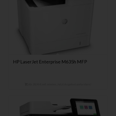
HP LaserJet Enterprise M635h MFP
Ab 28,90 € mtl. mieten. Jetzt Angebot anfordern!