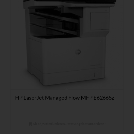
HP LaserJet Managed Flow MFP E62665z
Ab 45,90 € mtl. mieten. Jetzt Angebot anfordern!