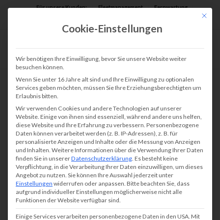
Für unsere Kunden:
Fleetmanagement
Fernwartung
Mit die
Assist AR
Cookie-Einstellungen
Wir benötigen Ihre Einwilligung, bevor Sie unsere Website weiter
besuchen können.
Wenn Sie unter 16 Jahre alt sind und Ihre Einwilligung zu optionalen
Services geben möchten, müssen Sie Ihre Erziehungsberechtigten um
Erlaubnis bitten.
Wir verwenden Cookies und andere Technologien auf unserer
Website. Einige von ihnen sind essenziell, während andere uns helfen,
diese Website und Ihre Erfahrung zu verbessern.
Personenbezogene
Daten können verarbeitet werden (z. B. IP-Adressen), z. B. für
personalisierte Anzeigen und Inhalte oder die Messung von Anzeigen
und Inhalten.
Weitere Informationen über die Verwendung Ihrer Daten
finden Sie in unserer
Datenschutzerklärung
.
Es besteht keine
Verpflichtung, in die Verarbeitung Ihrer Daten einzuwilligen, um dieses
Angebot zu nutzen.
Sie können Ihre Auswahl jederzeit unter
Einstellungen
widerrufen oder anpassen.
Bitte beachten Sie, dass
aufgrund individueller Einstellungen möglicherweise nicht alle
Funktionen der Website verfügbar sind.
Einige Services verarbeiten personenbezogene Daten in den USA. Mit