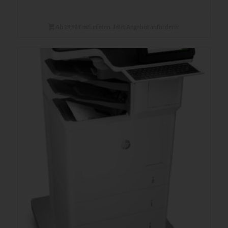
Ab 19,90 € mtl. mieten. Jetzt Angebot anfordern!