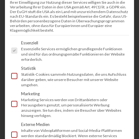
Ihrer Einwilligung zur Nutzung dieser Services willigen Sie auch in die
Verarbeitung Ihrer Daten in den USA gemäß Art. 49 (1) lit. a GDPR ein.
Der EuGH stuft die USA als ein Land mit unzureichendem Datenschutz
nach EU-Standards ein. Es besteht beispielsweise die Gefahr, dass US-
Behörden personenbezogene Daten in Überwachungsprogrammen
verarbeiten, ohne dass für Europäerinnen und Europäer eine
Klagemöglichkeit besteht.
Es folgt eine Liste der Service-Gruppen, fü
Essenziell
Essenzielle Services ermöglichen grundlegende Funktionen
und sind für das ordnungsgemäße Funktionieren der Website
erforderlich.
Statistik
Statistik-Cookies sammeln Nutzungsdaten, die uns Aufschluss
darüber geben, wie unsere Besucher mit unserer Website
umgehen.
Marketing
Marketing Services werden von Drittanbietern oder
Herausgebern genutzt, um personalisierte Werbung
anzuzeigen. Sie tun dies, indem sie Besucher über Websites
hinweg verfolgen.
Externe Medien
Inhalte von Videoplattformen und Social-Media-Plattformen
werden standardmäßig blockiert. Wenn externe Services