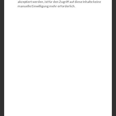
akzeptiert werden, ist für den Zugriff auf diese Inhalte keine
manuelle Einwilligung mehr erforderlich.
Unser Mehrwert für
Rechtsanwälte und Notare
Direkte Ansprechpartner
Bei uns landen Sie in keinem Call-
Center. Sprechen Sie mit echten