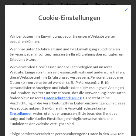
Für unsere Kunden:
Fleetmanagement
Fernwartung
Mit die
Assist AR
Cookie-Einstellungen
Wir benötigen Ihre Einwilligung, bevor Sie unsere Website weiter
besuchen können.
Wenn Sie unter 16 Jahre alt sind und Ihre Einwilligung zu optionalen
Services geben möchten, müssen Sie Ihre Erziehungsberechtigten um
Erlaubnis bitten.
Drucker, Kopierer,
Wir verwenden Cookies und andere Technologien auf unserer
Faxsysteme und Scanner für
Website. Einige von ihnen sind essenziell, während andere uns helfen,
diese Website und Ihre Erfahrung zu verbessern.
Personenbezogene
Kanzleien
Daten können verarbeitet werden (z. B. IP-Adressen), z. B. für
personalisierte Anzeigen und Inhalte oder die Messung von Anzeigen
und Inhalten.
Weitere Informationen über die Verwendung Ihrer Daten
finden Sie in unserer
Datenschutzerklärung
.
Es besteht keine
Verpflichtung, in die Verarbeitung Ihrer Daten einzuwilligen, um dieses
Angebot zu nutzen.
Sie können Ihre Auswahl jederzeit unter
Einstellungen
widerrufen oder anpassen.
Bitte beachten Sie, dass
Wenn Sie sich in unseren Punkten wiederfinden,
aufgrund individueller Einstellungen möglicherweise nicht alle
dann vereinbaren Sie ein kostenloses und
Funktionen der Website verfügbar sind.
unverbindliches Beratungsgespräch bei uns.
Einige Services verarbeiten personenbezogene Daten in den USA. Mit