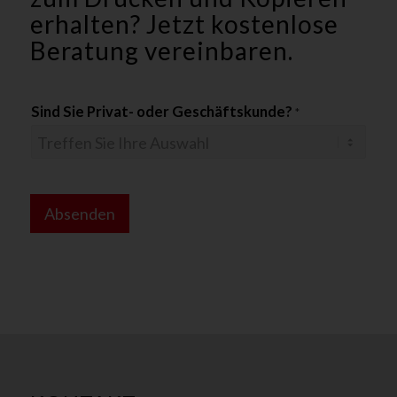
erhalten? Jetzt kostenlose
Beratung vereinbaren.
Sind Sie Privat- oder Geschäftskunde?
*
*
F
Absenden
i
r
m
a