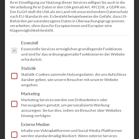
Ihrer Einwilligung zur Nutzung dieser Services willigen Sie auch in die
Gemeinsam schauen wir uns Ihre Infrastruktur
Verarbeitung Ihrer Daten in den USA gemäß Art. 49 (1) lit. a GDPR ein.
Der EuGH stuft die USA als ein Land mit unzureichendem Datenschutz
der Drucksysteme und Kopiersysteme an. Wir
nach EU-Standards ein. Es besteht beispielsweise die Gefahr, dass US-
Behörden personenbezogene Daten in Überwachungsprogrammen
entwickeln für Sie ein individuelles
Konzept
,
verarbeiten, ohne dass für Europäerinnen und Europäer eine
Klagemöglichkeit besteht.
welches alle Ihre Bedürfnisse abdecken wird.
Es folgt eine Liste der Service-Gruppen, fü
Uns ist wichtig, dass Sie sich mit Ihren Aufgaben
Essenziell
Essenzielle Services ermöglichen grundlegende Funktionen
im beruflichen Alltag auseinandersetzen und im
und sind für das ordnungsgemäße Funktionieren der Website
Hinterkopf haben, dass wir für die Funktionalität
erforderlich.
der Drucksysteme und Kopiersysteme sorgen.
Statistik
Statistik-Cookies sammeln Nutzungsdaten, die uns Aufschluss
darüber geben, wie unsere Besucher mit unserer Website
In einer Kanzlei sind Sie auf funktionierende
umgehen.
Drucker und Kopierer
angewiesen und mit
Marketing
jedem vermiedenen Papierstau oder dem
Marketing Services werden von Drittanbietern oder
Herausgebern genutzt, um personalisierte Werbung
Wegfall von fehlenden Verbrauchsartikeln
anzuzeigen. Sie tun dies, indem sie Besucher über Websites
hinweg verfolgen.
sparen Sie Zeit und mindern nicht die
Externe Medien
Kundenzufriedenheit.
Inhalte von Videoplattformen und Social-Media-Plattformen
werden standardmäßig blockiert. Wenn externe Services