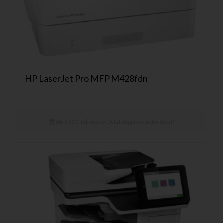
HP LaserJet Pro MFP M428fdn
Ab 5,90 € mtl. mieten. Jetzt Angebot anfordern!