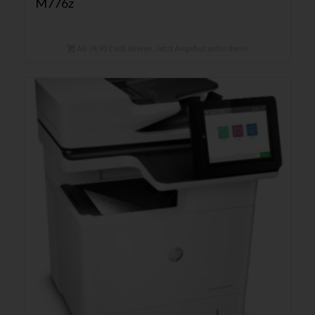
M776z
Ab 74,90 € mtl. mieten. Jetzt Angebot anfordern!