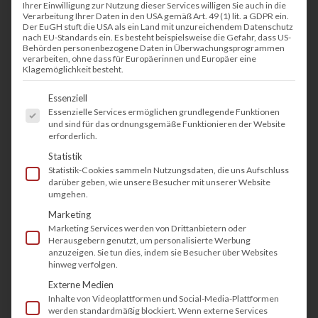
Ihrer Einwilligung zur Nutzung dieser Services willigen Sie auch in die
Verarbeitung Ihrer Daten in den USA gemäß Art. 49 (1) lit. a GDPR ein.
Der EuGH stuft die USA als ein Land mit unzureichendem Datenschutz
nach EU-Standards ein. Es besteht beispielsweise die Gefahr, dass US-
Behörden personenbezogene Daten in Überwachungsprogrammen
verarbeiten, ohne dass für Europäerinnen und Europäer eine
Klagemöglichkeit besteht.
Es folgt eine Liste der Service-Gruppen, fü
Essenziell
Essenzielle Services ermöglichen grundlegende Funktionen
und sind für das ordnungsgemäße Funktionieren der Website
erforderlich.
Statistik
Statistik-Cookies sammeln Nutzungsdaten, die uns Aufschluss
darüber geben, wie unsere Besucher mit unserer Website
umgehen.
Marketing
Marketing Services werden von Drittanbietern oder
Herausgebern genutzt, um personalisierte Werbung
anzuzeigen. Sie tun dies, indem sie Besucher über Websites
hinweg verfolgen.
Externe Medien
Inhalte von Videoplattformen und Social-Media-Plattformen
werden standardmäßig blockiert. Wenn externe Services