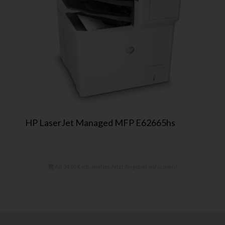
HP LaserJet Managed MFP E62665hs
Ab 34,90 € mtl. mieten. Jetzt Angebot anfordern!