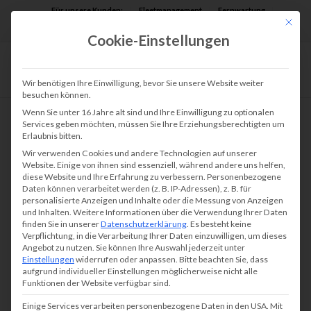
Für unsere Kunden:
Fleetmanagement
Fernwartung
Mit die
Assist AR
Cookie-Einstellungen
Wir benötigen Ihre Einwilligung, bevor Sie unsere Website weiter
besuchen können.
Wenn Sie unter 16 Jahre alt sind und Ihre Einwilligung zu optionalen
Services geben möchten, müssen Sie Ihre Erziehungsberechtigten um
Erlaubnis bitten.
Wir verwenden Cookies und andere Technologien auf unserer
Website. Einige von ihnen sind essenziell, während andere uns helfen,
diese Website und Ihre Erfahrung zu verbessern.
Personenbezogene
Daten können verarbeitet werden (z. B. IP-Adressen), z. B. für
personalisierte Anzeigen und Inhalte oder die Messung von Anzeigen
und Inhalten.
Weitere Informationen über die Verwendung Ihrer Daten
finden Sie in unserer
Datenschutzerklärung
.
Es besteht keine
Verpflichtung, in die Verarbeitung Ihrer Daten einzuwilligen, um dieses
Angebot zu nutzen.
Sie können Ihre Auswahl jederzeit unter
Einstellungen
widerrufen oder anpassen.
Bitte beachten Sie, dass
aufgrund individueller Einstellungen möglicherweise nicht alle
Funktionen der Website verfügbar sind.
Einige Services verarbeiten personenbezogene Daten in den USA. Mit