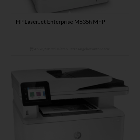
HP LaserJet Enterprise M635h MFP
Ab 28,90 € mtl. mieten. Jetzt Angebot anfordern!