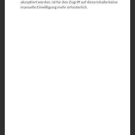
akzeptiert werden, ist für den Zugriff auf diese Inhalte keine
manuelle Einwilligung mehr erforderlich.
HP LaserJet Enterprise
Flow MFP M632z
Der HP LaserJet Enterprise Flow MFP M632z
ist ein kompakter und energieeffizienter
Multifunktionsdrucker (MFP) und perfekt auf
das Dokumentenmanagement abgestimmt.
Idealerweise wird das Schwarzweiß-Gerät in
Arbeitsgruppen oder in kleinen Abteilungen
eingesetzt. Mit der integrierten
Netzwerkschnittstelle werden Ihre
Geschäftsunterlagen bis DIN A4 in
professioneller Qualität einseitig (simplex) oder
alternativ auch papiersparend beidseitig (duplex)