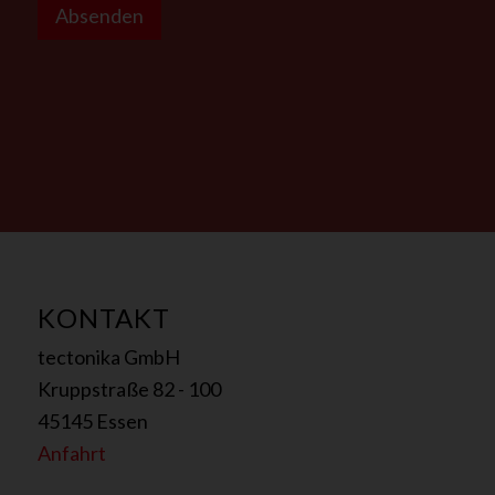
n
Absenden
s
P
r
i
v
a
t
-
F
i
r
m
KONTAKT
a
tectonika GmbH
Kruppstraße 82 - 100
45145 Essen
Anfahrt