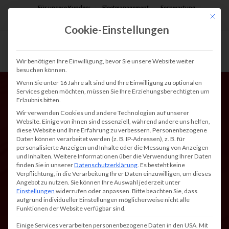
Für unsere Kunden:
Fleetmanagement
Fernwartung
Mit die
Assist AR
Cookie-Einstellungen
Wir benötigen Ihre Einwilligung, bevor Sie unsere Website weiter
besuchen können.
Wenn Sie unter 16 Jahre alt sind und Ihre Einwilligung zu optionalen
Services geben möchten, müssen Sie Ihre Erziehungsberechtigten um
Erlaubnis bitten.
Wir verwenden Cookies und andere Technologien auf unserer
Website. Einige von ihnen sind essenziell, während andere uns helfen,
diese Website und Ihre Erfahrung zu verbessern.
Personenbezogene
Daten können verarbeitet werden (z. B. IP-Adressen), z. B. für
Beidseitig drucken oder
personalisierte Anzeigen und Inhalte oder die Messung von Anzeigen
und Inhalten.
Weitere Informationen über die Verwendung Ihrer Daten
kopieren – Infos zum
finden Sie in unserer
Datenschutzerklärung
.
Es besteht keine
Verpflichtung, in die Verarbeitung Ihrer Daten einzuwilligen, um dieses
Duplexdruck
Angebot zu nutzen.
Sie können Ihre Auswahl jederzeit unter
Einstellungen
widerrufen oder anpassen.
Bitte beachten Sie, dass
aufgrund individueller Einstellungen möglicherweise nicht alle
Funktionen der Website verfügbar sind.
Einige Services verarbeiten personenbezogene Daten in den USA. Mit