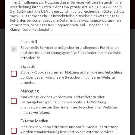
Ihrer Einwilligung zur Nutzung dieser Services willigen Sie auch in die
Verarbeitung Ihrer Daten in den USA gemäß Art. 49 (1) lit. a GDPR ein.
Der EuGH stuft die USA als ein Land mit unzureichendem Datenschutz
nach EU-Standards ein. Es besteht beispielsweise die Gefahr, dass US-
Behörden personenbezogene Daten in Überwachungsprogrammen
verarbeiten, ohne dass für Europäerinnen und Europäer eine
Klagemöglichkeit besteht.
Es folgt eine Liste der Service-Gruppen, fü
Essenziell
1. Was bedeutet beidseitig
Essenzielle Services ermöglichen grundlegende Funktionen
und sind für das ordnungsgemäße Funktionieren der Website
Drucken/Duplex und wie
erforderlich.
funktioniert es?
Statistik
Statistik-Cookies sammeln Nutzungsdaten, die uns Aufschluss
darüber geben, wie unsere Besucher mit unserer Website
Beidseitig Drucken oder Kopieren, auch als
umgehen.
Duplexdruck bezeichnet, bedeutet, dass ein
Marketing
Blatt Papier auf beiden Seiten bedruckt wird.
Marketing Services werden von Drittanbietern oder
Herausgebern genutzt, um personalisierte Werbung
Dadurch werden Ressourcen effizienter
anzuzeigen. Sie tun dies, indem sie Besucher über Websites
hinweg verfolgen.
genutzt und Dokumente kompakter. Moderne
Externe Medien
Drucker, Kopierer und
Multifunktionsgeräte
Inhalte von Videoplattformen und Social-Media-Plattformen
(MFPs)
erledigen diesen Vorgang automatisch
werden standardmäßig blockiert. Wenn externe Services