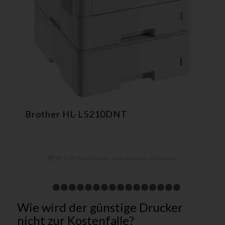
Brother HL-L5210DNT
Ab 12,90 € mtl. mieten. Jetzt Angebot anfordern!
1
2
3
4
5
6
7
8
9
10
11
12
13
14
15
1
Wie wird der günstige Drucker
nicht zur Kostenfalle?