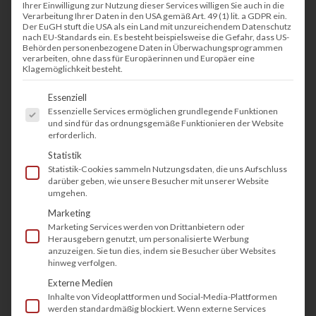
Suchmaschine eingegeben. Es ist natürlich
Ihrer Einwilligung zur Nutzung dieser Services willigen Sie auch in die
Verarbeitung Ihrer Daten in den USA gemäß Art. 49 (1) lit. a GDPR ein.
nachvollziehbar, wenn Kunden nach dem
Der EuGH stuft die USA als ein Land mit unzureichendem Datenschutz
nach EU-Standards ein. Es besteht beispielsweise die Gefahr, dass US-
günstigsten Preis einkaufen. Schließlich möchte
Behörden personenbezogene Daten in Überwachungsprogrammen
verarbeiten, ohne dass für Europäerinnen und Europäer eine
man beim Einkauf eines Druckers sparen.
Klagemöglichkeit besteht.
Stundenlang wird nach dem günstigsten Preis
Es folgt eine Liste der Service-Gruppen, fü
Essenziell
recherchiert. Drucker werden mittlerweile über
Essenzielle Services ermöglichen grundlegende Funktionen
das Internet gekauft und nicht mehr über den
und sind für das ordnungsgemäße Funktionieren der Website
erforderlich.
lokalen Fachhandel. Anbieter, wie
Amazon
, eBay,
Statistik
günstiger.de usw. haben den Fachhandel fast
Statistik-Cookies sammeln Nutzungsdaten, die uns Aufschluss
darüber geben, wie unsere Besucher mit unserer Website
vollständig verdrängt. Was meistens zur Folge
umgehen.
hat, dass der Kunde mit hohen
Druckkosten
Marketing
rechnen muss.
Marketing Services werden von Drittanbietern oder
Herausgebern genutzt, um personalisierte Werbung
anzuzeigen. Sie tun dies, indem sie Besucher über Websites
hinweg verfolgen.
Externe Medien
Inhalte von Videoplattformen und Social-Media-Plattformen
werden standardmäßig blockiert. Wenn externe Services