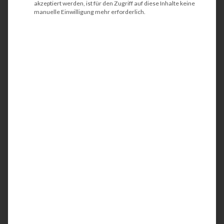
akzeptiert werden, ist für den Zugriff auf diese Inhalte keine
manuelle Einwilligung mehr erforderlich.
@ depositphotos
Inhaltsverzeichnis
Günstige Drucker – teuer im Unterhalt
Gefahr bei alternativen Verbrauchsartikel
Vorteil für unsere Kunden – Checkliste zum
kostenlosen Download
Wer hilft bei technischen Problemen?
Wie wird der günstige Drucker nicht zur
Kostenfalle?