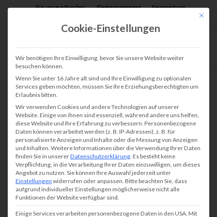
Für unsere Kunden:
Fleetmanagement
Fernwartung
Mit die
Assist AR
Cookie-Einstellungen
Wir benötigen Ihre Einwilligung, bevor Sie unsere Website weiter
besuchen können.
Wenn Sie unter 16 Jahre alt sind und Ihre Einwilligung zu optionalen
Services geben möchten, müssen Sie Ihre Erziehungsberechtigten um
Erlaubnis bitten.
Günstige Drucker –
Wir verwenden Cookies und andere Technologien auf unserer
nicht immer die beste
Website. Einige von ihnen sind essenziell, während andere uns helfen,
diese Website und Ihre Erfahrung zu verbessern.
Personenbezogene
Wahl
Daten können verarbeitet werden (z. B. IP-Adressen), z. B. für
personalisierte Anzeigen und Inhalte oder die Messung von Anzeigen
und Inhalten.
Weitere Informationen über die Verwendung Ihrer Daten
finden Sie in unserer
Datenschutzerklärung
.
Es besteht keine
Verpflichtung, in die Verarbeitung Ihrer Daten einzuwilligen, um dieses
Angebot zu nutzen.
Sie können Ihre Auswahl jederzeit unter
Sobald der Kunde nach einem neuen Drucker
Einstellungen
widerrufen oder anpassen.
Bitte beachten Sie, dass
sucht, werden häufig die Begriffe „günstige
aufgrund individueller Einstellungen möglicherweise nicht alle
Funktionen der Website verfügbar sind.
Drucker“, „
Drucker Test
„, usw. in die
Einige Services verarbeiten personenbezogene Daten in den USA. Mit