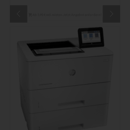
Ab 5,90 € mtl. mieten. Jetzt Angebot anfordern!