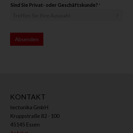
Sind Sie Privat- oder Geschäftskunde?
*
*
D
Absenden
S
G
V
O
-
E
i
n
v
KONTAKT
e
tectonika GmbH
r
s
Kruppstraße 82 - 100
t
45145 Essen
ä
n