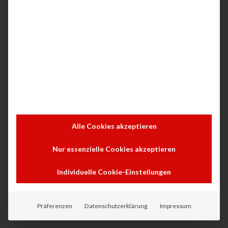
Alle Cookies akzeptieren
Nur essenzielle Cookies akzeptieren
HP Color LaserJet Pro 4202dw
Individuelle Cookie-Einstellungen
Präferenzen
Datenschutzerklärung
Impressum
Ab 5,90 € € mtl. mieten. Jetzt Angebot anfordern!