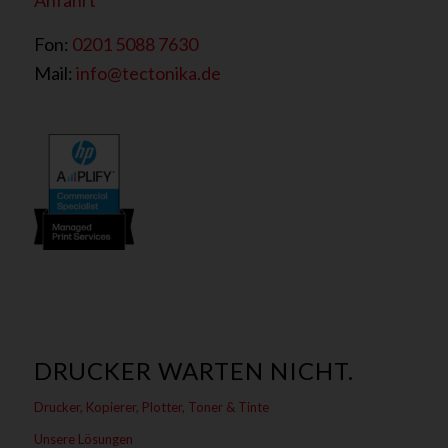
Anfahrt
d
n
Fon:
0201 5088 7630
i
Mail:
info@tectonika.de
s
*
DRUCKER WARTEN NICHT.
Drucker, Kopierer, Plotter, Toner & Tinte
Unsere Lösungen