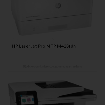
HP LaserJet Pro MFP M428fdn
Ab 5,90 € mtl. mieten. Jetzt Angebot anfordern!