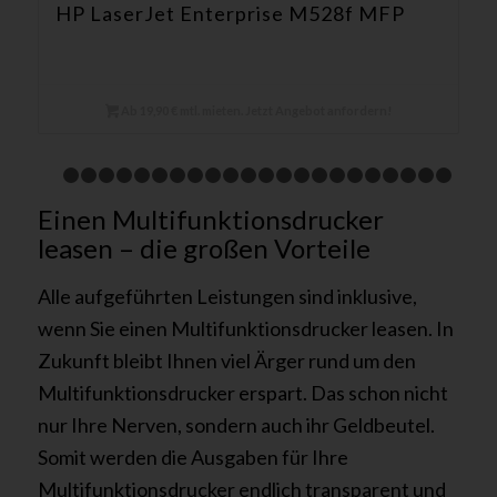
HP LaserJet Enterprise M528f MFP
Ab 19,90 € mtl. mieten. Jetzt Angebot anfordern!
1
2
3
4
5
6
7
8
9
10
11
12
13
14
15
16
17
18
1
Einen Multifunktionsdrucker
24
25
leasen – die großen Vorteile
Alle aufgeführten Leistungen sind inklusive,
wenn Sie einen Multifunktionsdrucker leasen. In
Zukunft bleibt Ihnen viel Ärger rund um den
Multifunktionsdrucker erspart. Das schon nicht
nur Ihre Nerven, sondern auch ihr Geldbeutel.
Somit werden die Ausgaben für Ihre
Multifunktionsdrucker endlich transparent und