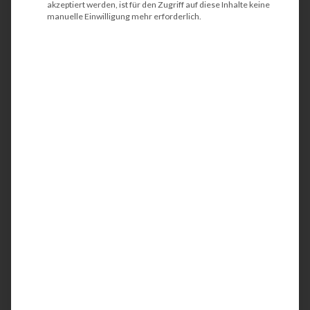
akzeptiert werden, ist für den Zugriff auf diese Inhalte keine
manuelle Einwilligung mehr erforderlich.
@HP - tectonika
Betreuung der gekauften
Multifunktionsdrucker ist sehr
aufwendig
Durch das ständige Wechseln der
Multifunktionsdrucker entsteht in vielen
Unternehmen ein Wildwuchs von verschiedenen
Herstellern und Modellen. Eine Betreuung der