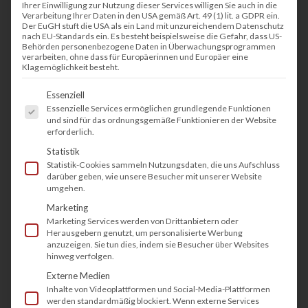
wegen steigenden Kosten oft zur Kostenfalle.
Ihrer Einwilligung zur Nutzung dieser Services willigen Sie auch in die
Verarbeitung Ihrer Daten in den USA gemäß Art. 49 (1) lit. a GDPR ein.
So ärgern sich doch viele Kunden, wenn unter
Der EuGH stuft die USA als ein Land mit unzureichendem Datenschutz
nach EU-Standards ein. Es besteht beispielsweise die Gefahr, dass US-
anderem teurer
Toner oder Tinte
nachgekauft
Behörden personenbezogene Daten in Überwachungsprogrammen
verarbeiten, ohne dass für Europäerinnen und Europäer eine
wird oder durch technische Defekte hohe
Klagemöglichkeit besteht.
Reparaturkosten entstehen. Warum also nicht
Es folgt eine Liste der Service-Gruppen, fü
Essenziell
einen Multifunktionsdrucker leasen?
Essenzielle Services ermöglichen grundlegende Funktionen
und sind für das ordnungsgemäße Funktionieren der Website
erforderlich.
Bei den günstigen Multifunktionsdruckern lohnt
Statistik
sich heutzutage kaum noch eine Reparatur, da
Statistik-Cookies sammeln Nutzungsdaten, die uns Aufschluss
die Reparaturkosten den Wert der Geräte
darüber geben, wie unsere Besucher mit unserer Website
umgehen.
oftmals übersteigt. Der Nachkauf von einem
Marketing
baugleichen Modell ist schier unmöglich, da die
Marketing Services werden von Drittanbietern oder
Herausgebern genutzt, um personalisierte Werbung
Frequenz der Modellwechsel von den
anzuzeigen. Sie tun dies, indem sie Besucher über Websites
Herstellern sehr hoch ist. Einen
hinweg verfolgen.
Multifunktionsdrucker zu leasen kann somit eine
Externe Medien
Inhalte von Videoplattformen und Social-Media-Plattformen
gute Alternative sein.
werden standardmäßig blockiert. Wenn externe Services