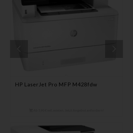
HP LaserJet Pro MFP M428fdw
Ab 5,90 € mtl. mieten. Jetzt Angebot anfordern!