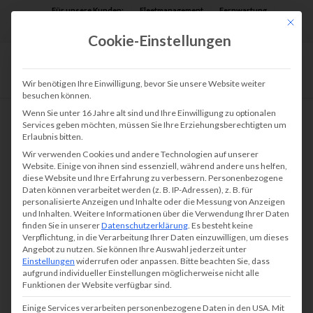
Für unsere Kunden:
Fleetmanagement
Fernwartung
Mit die
Assist AR
Cookie-Einstellungen
Wir benötigen Ihre Einwilligung, bevor Sie unsere Website weiter
besuchen können.
Wenn Sie unter 16 Jahre alt sind und Ihre Einwilligung zu optionalen
Services geben möchten, müssen Sie Ihre Erziehungsberechtigten um
Erlaubnis bitten.
Multifunktionsdrucker
Wir verwenden Cookies und andere Technologien auf unserer
leasen bei tectonika –
Website. Einige von ihnen sind essenziell, während andere uns helfen,
diese Website und Ihre Erfahrung zu verbessern.
Personenbezogene
mehr als eine
Daten können verarbeitet werden (z. B. IP-Adressen), z. B. für
personalisierte Anzeigen und Inhalte oder die Messung von Anzeigen
und Inhalten.
Weitere Informationen über die Verwendung Ihrer Daten
Alternative
finden Sie in unserer
Datenschutzerklärung
.
Es besteht keine
Verpflichtung, in die Verarbeitung Ihrer Daten einzuwilligen, um dieses
Angebot zu nutzen.
Sie können Ihre Auswahl jederzeit unter
Einstellungen
widerrufen oder anpassen.
Bitte beachten Sie, dass
aufgrund individueller Einstellungen möglicherweise nicht alle
Ein
Multifunktionsdrucker
ist schnell gekauft.
Funktionen der Website verfügbar sind.
Allerdings geraten Multifunktionsdrucker
Einige Services verarbeiten personenbezogene Daten in den USA. Mit