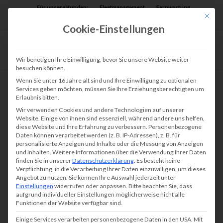
Für unsere Kunden:
Fleetmanagement
Fernwartung
Mit die
Assist AR
Cookie-Einstellungen
Wir benötigen Ihre Einwilligung, bevor Sie unsere Website weiter
besuchen können.
Wenn Sie unter 16 Jahre alt sind und Ihre Einwilligung zu optionalen
Services geben möchten, müssen Sie Ihre Erziehungsberechtigten um
Erlaubnis bitten.
Kopierer und Drucker
Wir verwenden Cookies und andere Technologien auf unserer
mieten
Website. Einige von ihnen sind essenziell, während andere uns helfen,
diese Website und Ihre Erfahrung zu verbessern.
Personenbezogene
Daten können verarbeitet werden (z. B. IP-Adressen), z. B. für
personalisierte Anzeigen und Inhalte oder die Messung von Anzeigen
und Inhalten.
Weitere Informationen über die Verwendung Ihrer Daten
Unternehmen können bei uns Kopierer und
finden Sie in unserer
Datenschutzerklärung
.
Es besteht keine
Verpflichtung, in die Verarbeitung Ihrer Daten einzuwilligen, um dieses
Drucker mieten bzw. leasen. Dies hat mehrere
Angebot zu nutzen.
Sie können Ihre Auswahl jederzeit unter
Einstellungen
widerrufen oder anpassen.
Bitte beachten Sie, dass
Vorteile, denn mit unseren Lösungen für das
aufgrund individueller Einstellungen möglicherweise nicht alle
Funktionen der Website verfügbar sind.
Druckmanagement
erhalten Sie die absolute
Kostenkontrolle. Sie senken damit nicht nur Ihre
Einige Services verarbeiten personenbezogene Daten in den USA. Mit