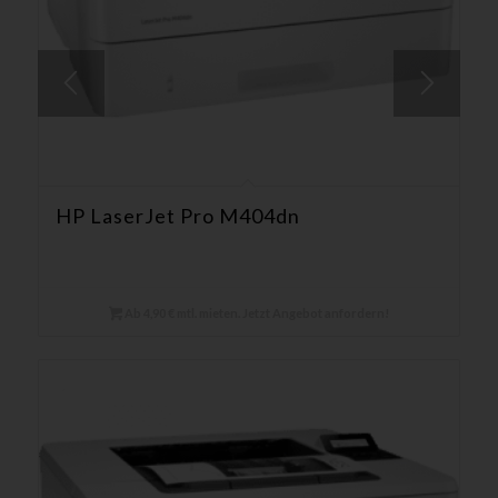
HP LaserJet Pro M404dn
Ab 4,90 € mtl. mieten. Jetzt Angebot anfordern!