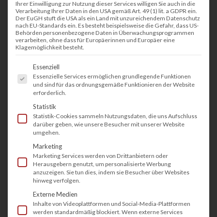
Ihrer Einwilligung zur Nutzung dieser Services willigen Sie auch in die
Druckkosten
, sondern erhalten eine Rund-um-
Verarbeitung Ihrer Daten in den USA gemäß Art. 49 (1) lit. a GDPR ein.
Der EuGH stuft die USA als ein Land mit unzureichendem Datenschutz
Betreuung für Ihre Drucker und Kopierer.
nach EU-Standards ein. Es besteht beispielsweise die Gefahr, dass US-
Behörden personenbezogene Daten in Überwachungsprogrammen
Unsere Kunden sind begeistert, denn im
verarbeiten, ohne dass für Europäerinnen und Europäer eine
Klagemöglichkeit besteht.
täglichen Arbeitsalltag sorgen wir dafür, dass Sie
Es folgt eine Liste der Service-Gruppen, fü
keine Sorgen mehr mit Ihren Druckern und
Essenziell
Essenzielle Services ermöglichen grundlegende Funktionen
Kopierern haben.
und sind für das ordnungsgemäße Funktionieren der Website
erforderlich.
Statistik
Sie möchten einen Kopierer
Statistik-Cookies sammeln Nutzungsdaten, die uns Aufschluss
oder Drucker mieten? In
darüber geben, wie unsere Besucher mit unserer Website
umgehen.
wenigen Schritten zum
Marketing
individuellen Angebot
Marketing Services werden von Drittanbietern oder
Herausgebern genutzt, um personalisierte Werbung
anzuzeigen. Sie tun dies, indem sie Besucher über Websites
hinweg verfolgen.
Step
1
of 10
Externe Medien
Inhalte von Videoplattformen und Social-Media-Plattformen
werden standardmäßig blockiert. Wenn externe Services
Wieviele Drucker / Kopierer benötigen Sie?