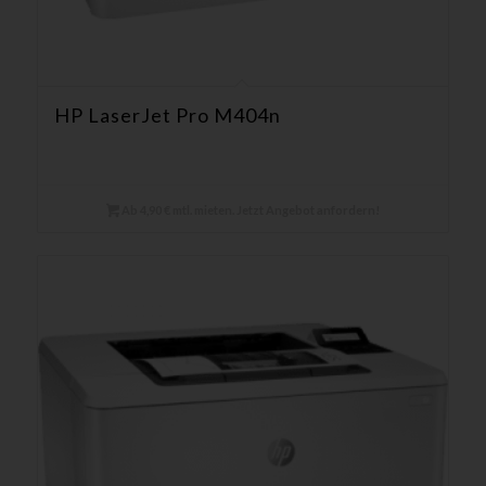
HP LaserJet Pro M404n
Ab 4,90 € mtl. mieten. Jetzt Angebot anfordern!