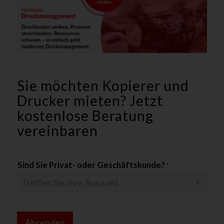
Sie möchten Kopierer und
Drucker mieten? Jetzt
kostenlose Beratung
vereinbaren
*
Sind Sie Privat- oder Geschäftskunde?
*
o
d
e
r
u
Absenden
n