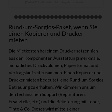
Ab 6,90 € mtl. mieten. Jetzt Angebot anfordern!
1
2
3
4
5
6
7
8
9
10
11
12
13
14
15
16
17
18
1
Rund-um-Sorglos-Paket, wenn Sie
24
25
einen Kopierer und Drucker
mieten
Die Mietkosten bei einem Drucker setzen sich
aus den Komponenten Ausstattungsmerkmale,
monatliches Druckvolumen, Papierformat und
Vertragslaufzeit zusammen. Einen Kopierer und
Drucker mieten bedeutet, eine Rund-um-Sorglos
Betreuung zu erhalten. Wir kümmern uns um
den technischen Support (Reparaturen,
Ersatzteile, etc.) und die Belieferung mit Toner,
Tinte & Co. Dieses wird mittels einer